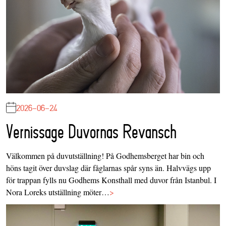
2026-06-24
Vernissage Duvornas Revansch
Välkommen på duvutställning! På Godhemsberget har bin och
höns tagit över duvslag där fåglarnas spår syns än. Halvvägs upp
för trappan fylls nu Godhems Konsthall med duvor från Istanbul. I
Nora Loreks utställning möter…
>