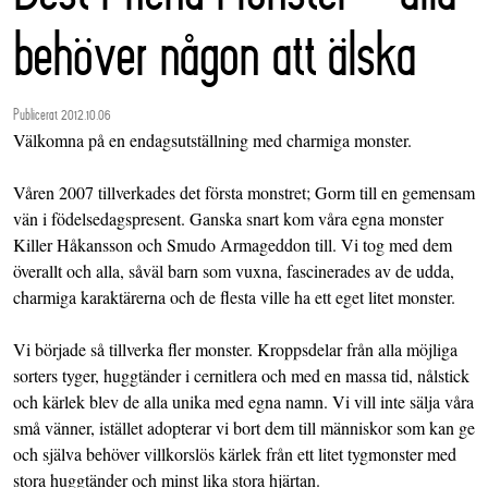
behöver någon att älska
Publicerat 2012.10.06
Välkomna på en endagsutställning med charmiga monster.
Våren 2007 tillverkades det första monstret; Gorm till en gemensam
vän i födelsedagspresent. Ganska snart kom våra egna monster
Killer Håkansson och Smudo Armageddon till. Vi tog med dem
överallt och alla, såväl barn som vuxna, fascinerades av de udda,
charmiga karaktärerna och de flesta ville ha ett eget litet monster.
Vi började så tillverka fler monster. Kroppsdelar från alla möjliga
sorters tyger, huggtänder i cernitlera och med en massa tid, nålstick
och kärlek blev de alla unika med egna namn. Vi vill inte sälja våra
små vänner, istället adopterar vi bort dem till människor som kan ge
och själva behöver villkorslös kärlek från ett litet tygmonster med
stora huggtänder och minst lika stora hjärtan.