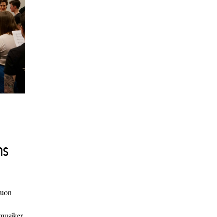
ns
duon
 musiker