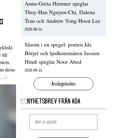
Anna-Greta Himmer speglar
Thuy-Han Nguyen-Chi, Dalena
a
Tran och Andrew Yong Hoon Lee
2026-06-24
Såsom i en spegel: poeten Ida
ykliskt.
Börjel och ljudkonstnären Jassem
 till
Hindi speglar Noor Abed
ystem.
 om deras
2026-06-24
va…
>
Anslagstavlan
NYHETSBREV FRÅN ADA