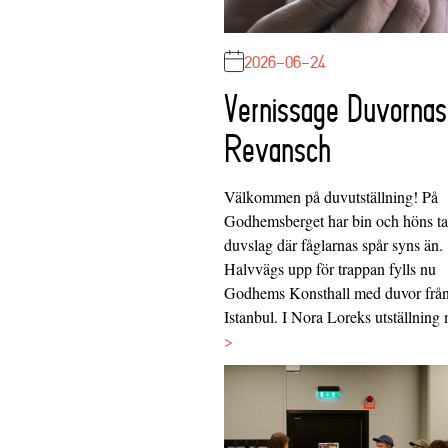
2026-06-24
Vernissage Duvornas
Revansch
Välkommen på duvutställning! På
Godhemsberget har bin och höns tag
duvslag där fåglarnas spår syns än.
Halvvägs upp för trappan fylls nu
Godhems Konsthall med duvor frå
Istanbul. I Nora Loreks utställnin
>