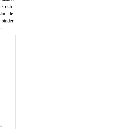
sik och
tartade
s binder
>