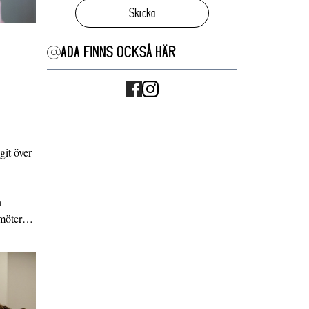
Skicka
ADA FINNS OCKSÅ HÄR
it över
n
g möter…