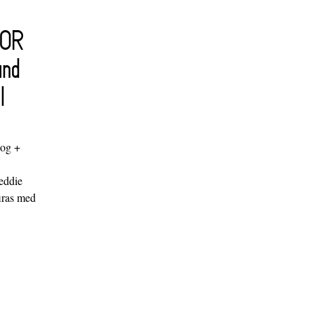
FOR
and
l
log +
"
eddie
iras med