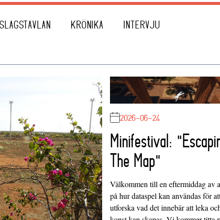
SLAGSTAVLAN
KRÖNIKA
INTERVJU
2026-06-24
Minifestival: "Escapi
The Map"
Välkommen till en eftermiddag av at
på hur dataspel kan användas för at
utforska vad det innebär att leka oc
konst kan skapas. Vi kommer titta 