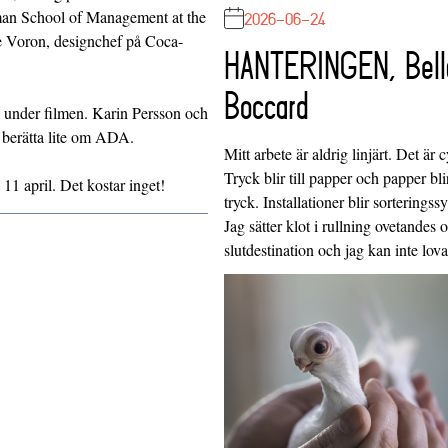
2026-06-24
man School of Management at the
 Voron, designchef på Coca-
HANTERINGEN, Bell
Boccard
p under filmen. Karin Persson och
berätta lite om ADA.
Mitt arbete är aldrig linjärt. Det är c
Tryck blir till papper och papper blir
1 april. Det kostar inget!
tryck. Installationer blir sorteringss
Jag sätter klot i rullning ovetandes
slutdestination och jag kan inte lo