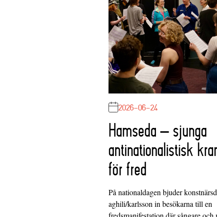
2026-06-24
Hamseda – sjunga
antinationalistisk kra
för fred
På nationaldagen bjuder konstnärs
aghili/karlsson in besökarna till en
fredsmanifestation där sångare och