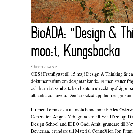
BioADA: "Design & Th
moo:t, Kungsbacka
Publicerat 2014.05.15
OBS! Framflyttat till 15 maj! Design & Thinking är en
dokumentärfilm om designtänkande. Filmen ställer frå
och hur vårt samhälle kan hantera utvecklingsfrågor bät
att tänka och agera. Den tar också upp hur design kan i
I filmen kommer du att möta bland annat: Alex Oster
Generation Angela Yeh, grundare till Yeh IDeologi Dav
Design School and IDEO Gadi Amit, grundare till N
Beylerian, grundare till Material ConneXion Jon Pittm