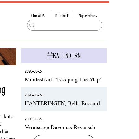
Om ADA
Kontakt
Nyhetsbrev
KALENDERN
2026-06-24
Minifestival: "Escaping The Map"
ng
2026-06-24
HANTERINGEN, Bella Boccard
t kolla
2026-06-24
t
Vernissage Duvornas Revansch
h hur
på några