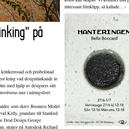
intressant filmklipp, så kallade…
>
inking" på
 kritikerrosad och prisbelönad
gor kring vad designtänkande är
tre med hjälp av designers sätt
nvolveras mer i näringslivet.
walder, som skrev Business Model
id Kelly, grundare till Stanford
ew Deal Design George
an, strateg på Autodesk Richard