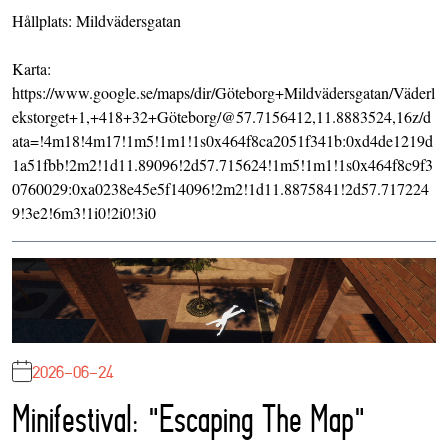
Hållplats: Mildvädersgatan
Karta:
https://www.google.se/maps/dir/Göteborg+Mildvädersgatan/Väderl
ekstorget+1,+418+32+Göteborg/@57.7156412,11.8883524,16z/d
ata=!4m18!4m17!1m5!1m1!1s0x464f8ca2051f341b:0xd4de1219d
1a51fbb!2m2!1d11.89096!2d57.715624!1m5!1m1!1s0x464f8c9f3
0760029:0xa0238e45e5f14096!2m2!1d11.8875841!2d57.717224
9!3e2!6m3!1i0!2i0!3i0
2026-06-24
Minifestival: "Escaping The Map"