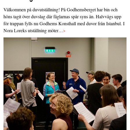
Välkommen på duvutställning! På Godhemsberget har bin och
höns tagit över duvslag där fåglarnas spår syns än. Halvvägs upp
för trappan fylls nu Godhems Konsthall med duvor från Istanbul. I
Nora Loreks utställning möter…
>