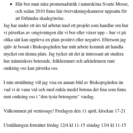
Här bor man nära promenadstråk i natursköna Svarte Mosse,
och sedan 2010 finns här övervakningskameror uppsatta för
att förhindra skadegörelse.
Jag har under ett års tid arbetat med ett projekt som handlar om hur
vi påverkas av omgivningen där vi bor eller växer upp – hur vi på
olika sätt kan uppleva en plats positivt eller negativt. Eftersom jag
själv är bosatt i Biskopsgården har mitt arbete kommit att handla
mycket om denna plats. Jag tycker att det är intressant att studera
hur människors beteende, folkhemmet och arkitekturen runt
omkring oss kan påverka oss.
I min utställning vill jag visa en annan bild av Biskopsgården än
vad vi är vana vid och med enkla medel betona det fina som finns
runt omkring oss i "den tysta betongens" vardag.
Välkommen på vernissage! Fredagen den 11 april, klockan 17-21
Utställningen fortsätter lördag 12/4 kl 11-15 söndag 13/4 kl 11-15