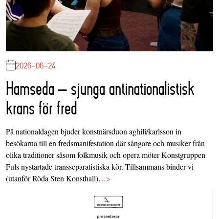
2026-06-24
Hamseda – sjunga antinationalistisk
krans för fred
På nationaldagen bjuder konstnärsduon aghili/karlsson in
besökarna till en fredsmanifestation där sångare och musiker från
olika traditioner såsom folkmusik och opera möter Konstgruppen
Fuls nystartade transseparatistiska kör. Tillsammans binder vi
(utanför Röda Sten Konsthall)…
>