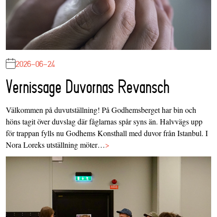
2026-06-24
Vernissage Duvornas Revansch
Välkommen på duvutställning! På Godhemsberget har bin och
höns tagit över duvslag där fåglarnas spår syns än. Halvvägs upp
för trappan fylls nu Godhems Konsthall med duvor från Istanbul. I
Nora Loreks utställning möter…
>