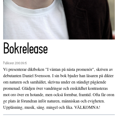
Bokrelease
Publicerat 2010.09.15
Vi presenterar diktboken "I väntan på nästa promenör", skriven av
debutanten Daniel Svensson. I sin bok bjuder han läsaren på dikter
om naturen och samhället, skrivna under en ständigt pågående
promenad. Glädjen över vandringar och enskildhet kontrasteras
mot oro över en hotande, men också formbar, framtid. Ofta får oron
ge plats åt förundran inför naturen, människan och evigheten.
Uppläsning, musik, sång. mingel och fika. VÄLKOMNA!