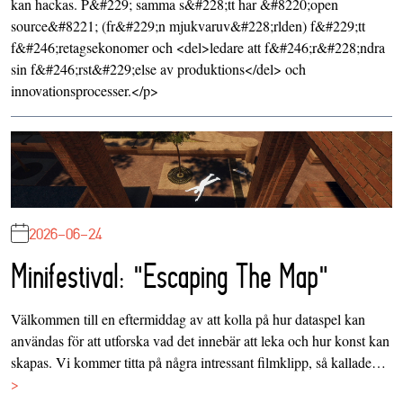
kan hackas. P&#229; samma s&#228;tt har &#8220;open
source&#8221; (fr&#229;n mjukvaruv&#228;rlden) f&#229;tt
f&#246;retagsekonomer och <del>ledare att f&#246;r&#228;ndra
sin f&#246;rst&#229;else av produktions</del> och
innovationsprocesser.</p>
2026-06-24
Minifestival: "Escaping The Map"
Välkommen till en eftermiddag av att kolla på hur dataspel kan
användas för att utforska vad det innebär att leka och hur konst kan
skapas. Vi kommer titta på några intressant filmklipp, så kallade…
>