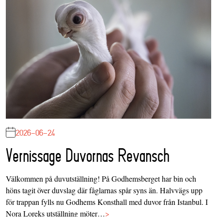
2026-06-24
Vernissage Duvornas Revansch
Välkommen på duvutställning! På Godhemsberget har bin och
höns tagit över duvslag där fåglarnas spår syns än. Halvvägs upp
för trappan fylls nu Godhems Konsthall med duvor från Istanbul. I
Nora Loreks utställning möter…
>