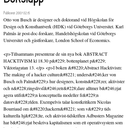
Publicerat 2007.02.15
Otto von Busch är designer och doktorand vid Högskolan för
Design och Konsthantverk (HDK) vid Göteborgs Universitet. Karl
Palmås är post-doc-forskare, Handelshögskolan vid Göteborgs
Universitet och gästforskare, London School of Economics.
<p>Tillsammans presenterar de sin nya bok ABSTRACT
HACKTIVISM kl 18.30 p&#229; bottenplanet p&#229;
Viktoriagatan 13. </p> <p>I boken &#8220;Abstract Hacktivism:
The making of a hacker culture&#8221; unders&#246;ker von
Busch och Palm&#229;s hur designers, konstn&#228;rer, aktivister
och n&#228;ringslivsf&#246;retr&#228;dare alltmer b&#246;rjat
agera utifr&#229;n konceptuella modeller fr&#229;n
datorv&#228;rlden. Exempelvis talar konstkritikern Nicolas
Bourriaud om &#8220;hackern&#8221; som v&#229;r tids
kulturella hj&#228;lte, och aktivist-tidskriften Adbusters Magazine
har b&#246;rjat beskriva kapitalismen som ett operativsystem som