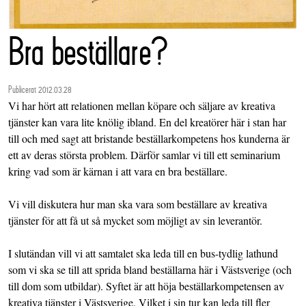
Bra beställare?
Publicerat 2012.03.28
Vi har hört att relationen mellan köpare och säljare av kreativa
tjänster kan vara lite knölig ibland. En del kreatörer här i stan har
till och med sagt att bristande beställarkompetens hos kunderna är
ett av deras största problem. Därför samlar vi till ett seminarium
kring vad som är kärnan i att vara en bra beställare.
Vi vill diskutera hur man ska vara som beställare av kreativa
tjänster för att få ut så mycket som möjligt av sin leverantör.
I slutändan vill vi att samtalet ska leda till en bus-tydlig lathund
som vi ska se till att sprida bland beställarna här i Västsverige (och
till dom som utbildar). Syftet är att höja beställarkompetensen av
kreativa tjänster i Västsverige. Vilket i sin tur kan leda till fler