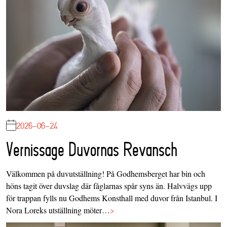
2026-06-24
Vernissage Duvornas Revansch
Välkommen på duvutställning! På Godhemsberget har bin och
höns tagit över duvslag där fåglarnas spår syns än. Halvvägs upp
för trappan fylls nu Godhems Konsthall med duvor från Istanbul. I
Nora Loreks utställning möter…
>