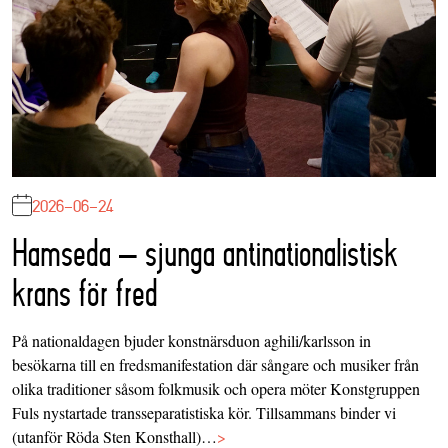
2026-06-24
Hamseda – sjunga antinationalistisk
krans för fred
På nationaldagen bjuder konstnärsduon aghili/karlsson in
besökarna till en fredsmanifestation där sångare och musiker från
olika traditioner såsom folkmusik och opera möter Konstgruppen
Fuls nystartade transseparatistiska kör. Tillsammans binder vi
(utanför Röda Sten Konsthall)…
>