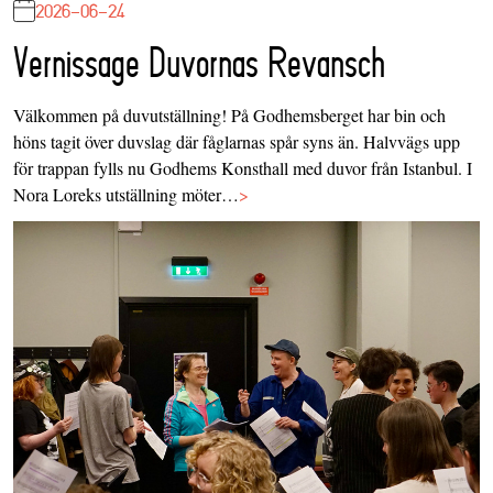
2026-06-24
Vernissage Duvornas Revansch
Välkommen på duvutställning! På Godhemsberget har bin och
höns tagit över duvslag där fåglarnas spår syns än. Halvvägs upp
för trappan fylls nu Godhems Konsthall med duvor från Istanbul. I
Nora Loreks utställning möter…
>