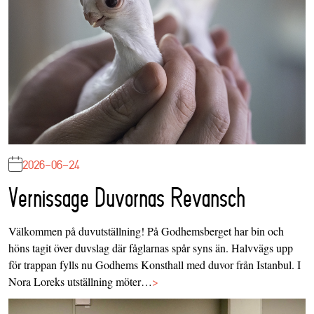
2026-06-24
Vernissage Duvornas Revansch
Välkommen på duvutställning! På Godhemsberget har bin och
höns tagit över duvslag där fåglarnas spår syns än. Halvvägs upp
för trappan fylls nu Godhems Konsthall med duvor från Istanbul. I
Nora Loreks utställning möter…
>