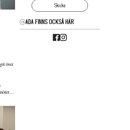
Skicka
ADA FINNS OCKSÅ HÄR
it över
n
g möter…