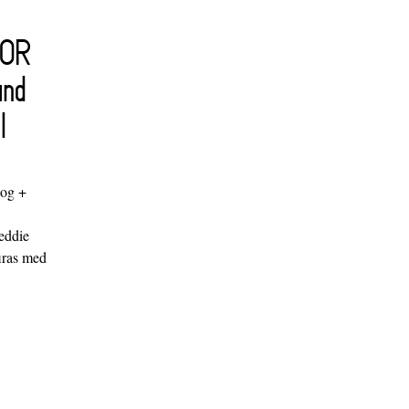
FOR
and
l
log +
"
eddie
iras med