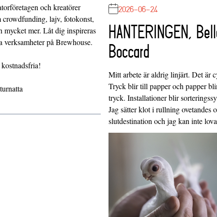
orföretagen och kreatörer
2026-06-24
 crowdfunding, lajv, fotokonst,
HANTERINGEN, Bell
h mycket mer. Låt dig inspireras
ina verksamheter på Brewhouse.
Boccard
 kostnadsfria!
Mitt arbete är aldrig linjärt. Det är c
Tryck blir till papper och papper blir
urnatta
tryck. Installationer blir sorteringss
Jag sätter klot i rullning ovetandes
slutdestination och jag kan inte lo