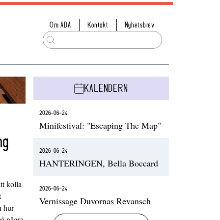
Om ADA
Kontakt
Nyhetsbrev
KALENDERN
2026-06-24
Minifestival: "Escaping The Map"
ng
2026-06-24
HANTERINGEN, Bella Boccard
t kolla
2026-06-24
t
Vernissage Duvornas Revansch
h hur
på några