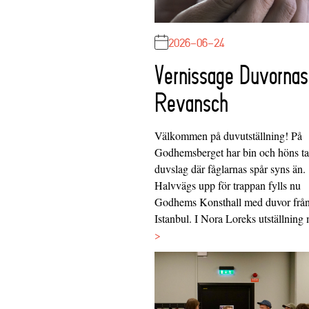
2026-06-24
Vernissage Duvornas
Revansch
Välkommen på duvutställning! På
Godhemsberget har bin och höns tag
duvslag där fåglarnas spår syns än.
Halvvägs upp för trappan fylls nu
Godhems Konsthall med duvor frå
Istanbul. I Nora Loreks utställnin
>