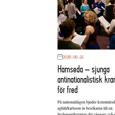
2026-06-24
Hamseda – sjunga
antinationalistisk kra
för fred
På nationaldagen bjuder konstnärs
aghili/karlsson in besökarna till en
fredsmanifestation där sångare och