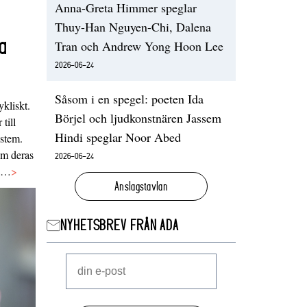
Anna-Greta Himmer speglar
Thuy-Han Nguyen-Chi, Dalena
a
Tran och Andrew Yong Hoon Lee
2026-06-24
Såsom i en spegel: poeten Ida
ykliskt.
Börjel och ljudkonstnären Jassem
 till
Hindi speglar Noor Abed
ystem.
 om deras
2026-06-24
va…
>
Anslagstavlan
NYHETSBREV FRÅN ADA