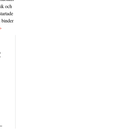
sik och
tartade
s binder
>