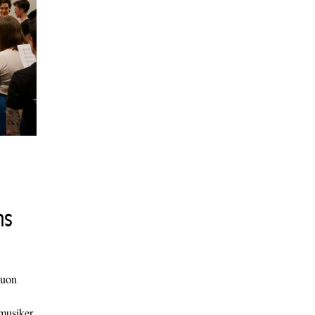
ns
duon
 musiker