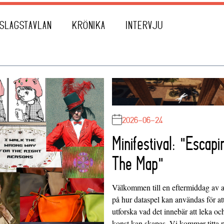
SLAGSTAVLAN
KRÖNIKA
INTERVJU
2026-06-24
Minifestival: "Escapi
The Map"
Välkommen till en eftermiddag av at
på hur dataspel kan användas för at
utforska vad det innebär att leka oc
konst kan skapas. Vi kommer titta 