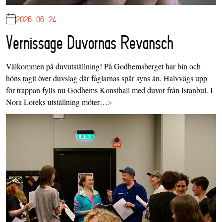
2026-06-24
Vernissage Duvornas Revansch
Välkommen på duvutställning! På Godhemsberget har bin och
höns tagit över duvslag där fåglarnas spår syns än. Halvvägs upp
för trappan fylls nu Godhems Konsthall med duvor från Istanbul. I
Nora Loreks utställning möter…
>