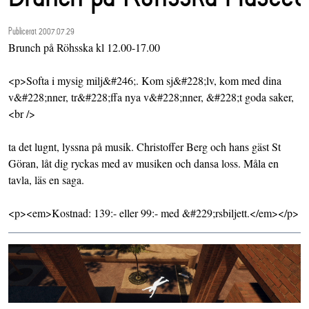
Publicerat 2007.07.29
Brunch på Röhsska kl 12.00-17.00
<p>Softa i mysig milj&#246;. Kom sj&#228;lv, kom med dina
v&#228;nner, tr&#228;ffa nya v&#228;nner, &#228;t goda saker,
<br />
ta det lugnt, lyssna på musik. Christoffer Berg och hans gäst St
Göran, låt dig ryckas med av musiken och dansa loss. Måla en
tavla, läs en saga.
<p><em>Kostnad: 139:- eller 99:- med &#229;rsbiljett.</em></p>