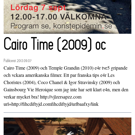
Cairo Time (2009) oc
Publicerat 2013.09.07
Cairo Time (2009) och Temple Grandin (2010) e4r tve5 gripande
och vckara amerikanska filmer. Ett par franska tips e4r Les
Choristes (2004), Coco Chanel & Igor Stravinsky (2009) och
Gainsbourg Vie Heroique som jag inte har sett klart e4n, men den
verkar mycket bra! http://vjlzersapzz.com
url=http://fihcdiftyjd.comfihcdiftyjd/urlbaafxy/link