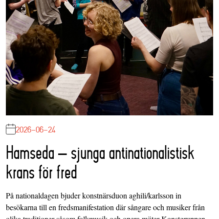
2026-06-24
Hamseda – sjunga antinationalistisk
krans för fred
På nationaldagen bjuder konstnärsduon aghili/karlsson in
besökarna till en fredsmanifestation där sångare och musiker från
olika traditioner såsom folkmusik och opera möter Konstgruppen