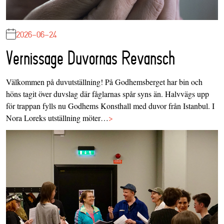
2026-06-24
Vernissage Duvornas Revansch
Välkommen på duvutställning! På Godhemsberget har bin och
höns tagit över duvslag där fåglarnas spår syns än. Halvvägs upp
för trappan fylls nu Godhems Konsthall med duvor från Istanbul. I
Nora Loreks utställning möter…
>