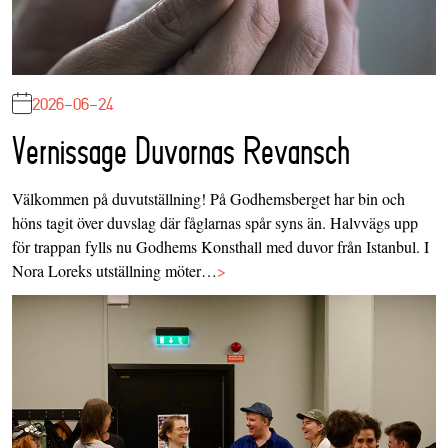
2026-06-24
Vernissage Duvornas Revansch
Välkommen på duvutställning! På Godhemsberget har bin och
höns tagit över duvslag där fåglarnas spår syns än. Halvvägs upp
för trappan fylls nu Godhems Konsthall med duvor från Istanbul. I
Nora Loreks utställning möter…
>