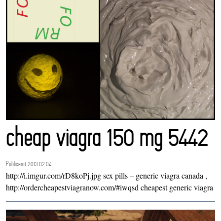
cheap viagra 150 mg 5442
Publicerat 2013.02.04
http://i.imgur.com/rD8koPj.jpg sex pills – generic viagra canada ,
http://ordercheapestviagranow.com/#iwqsd cheapest generic viagra