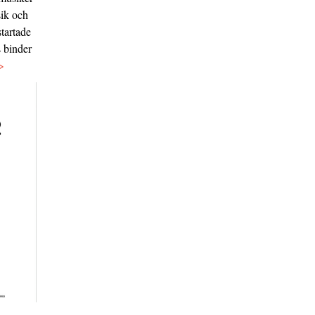
sik och
tartade
s binder
>