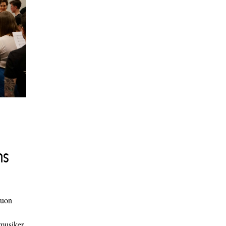
ns
duon
 musiker