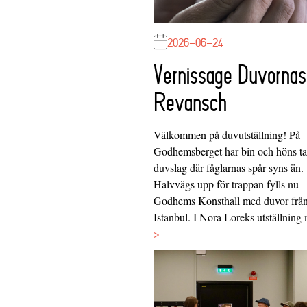
2026-06-24
Vernissage Duvornas
Revansch
Välkommen på duvutställning! På
Godhemsberget har bin och höns tag
duvslag där fåglarnas spår syns än.
Halvvägs upp för trappan fylls nu
Godhems Konsthall med duvor frå
Istanbul. I Nora Loreks utställnin
>