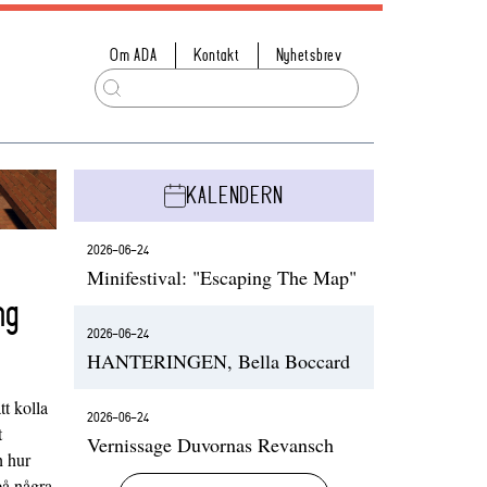
Om ADA
Kontakt
Nyhetsbrev
KALENDERN
2026-06-24
Minifestival: "Escaping The Map"
ng
2026-06-24
HANTERINGEN, Bella Boccard
t kolla
2026-06-24
t
Vernissage Duvornas Revansch
h hur
på några