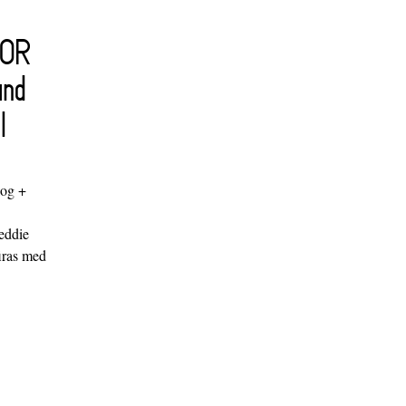
FOR
and
l
log +
"
eddie
iras med