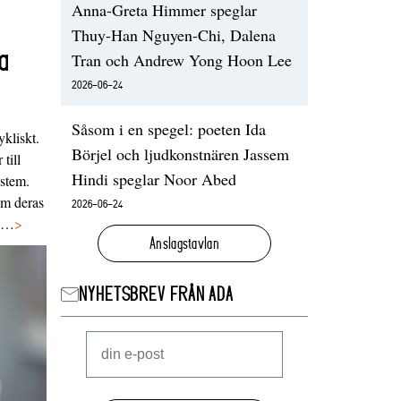
Anna-Greta Himmer speglar
Thuy-Han Nguyen-Chi, Dalena
a
Tran och Andrew Yong Hoon Lee
2026-06-24
Såsom i en spegel: poeten Ida
ykliskt.
Börjel och ljudkonstnären Jassem
 till
Hindi speglar Noor Abed
ystem.
 om deras
2026-06-24
va…
>
Anslagstavlan
NYHETSBREV FRÅN ADA