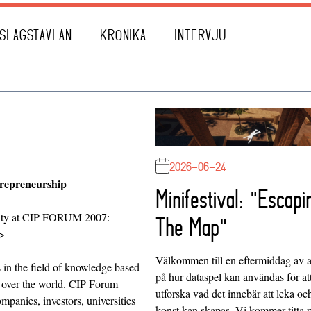
SLAGSTAVLAN
KRÖNIKA
INTERVJU
2026-06-24
repreneurship
Minifestival: "Escapi
ity at CIP FORUM 2007:
The Map"
/>
Välkommen till en eftermiddag av at
in the field of knowledge based
på hur dataspel kan användas för at
l over the world. CIP Forum
utforska vad det innebär att leka oc
ompanies, investors, universities
konst kan skapas. Vi kommer titta 