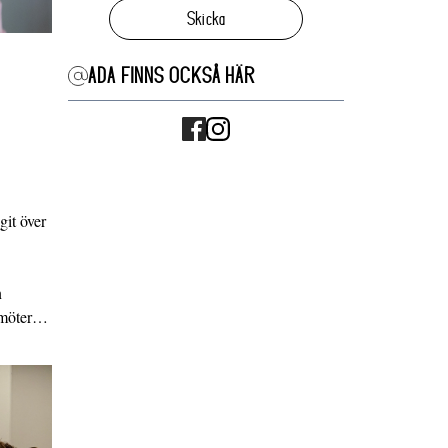
Skicka
ADA FINNS OCKSÅ HÄR
it över
n
g möter…