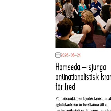
2026-06-24
Hamseda – sjunga
antinationalistisk kra
för fred
På nationaldagen bjuder konstnärs
aghili/karlsson in besökarna till en
fredsmanifestation där sångare och