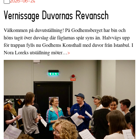
2026-06-24
Vernissage Duvornas Revansch
Välkommen på duvutställning! På Godhemsberget har bin och
höns tagit över duvslag där fåglarnas spår syns än. Halvvägs upp
för trappan fylls nu Godhems Konsthall med duvor från Istanbul. I
Nora Loreks utställning möter…
>