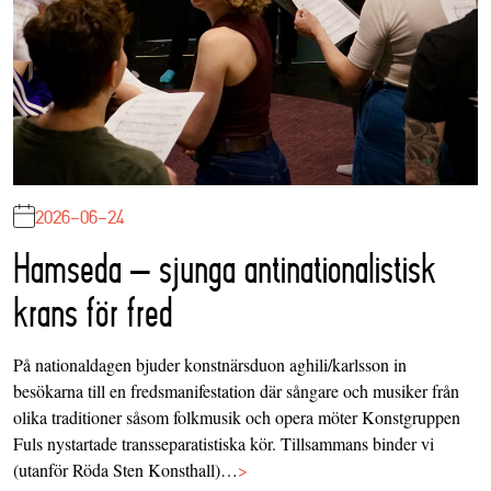
2026-06-24
Hamseda – sjunga antinationalistisk
krans för fred
På nationaldagen bjuder konstnärsduon aghili/karlsson in
besökarna till en fredsmanifestation där sångare och musiker från
olika traditioner såsom folkmusik och opera möter Konstgruppen
Fuls nystartade transseparatistiska kör. Tillsammans binder vi
(utanför Röda Sten Konsthall)…
>