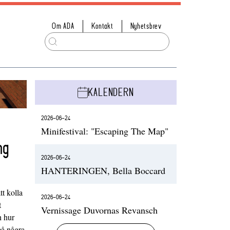
Om ADA
Kontakt
Nyhetsbrev
KALENDERN
2026-06-24
Minifestival: "Escaping The Map"
ng
2026-06-24
HANTERINGEN, Bella Boccard
t kolla
2026-06-24
t
Vernissage Duvornas Revansch
h hur
på några