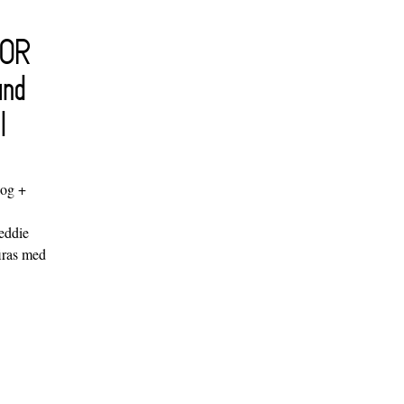
FOR
and
l
log +
"
eddie
iras med