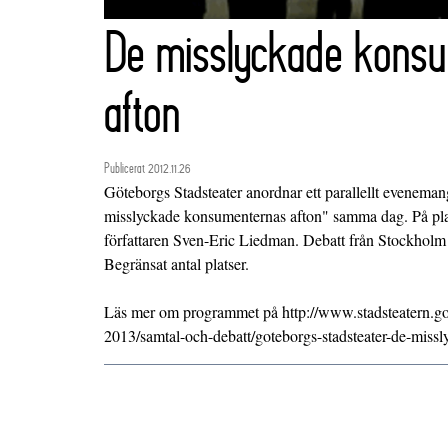
De misslyckade kons
afton
Publicerat 2012.11.26
Göteborgs Stadsteater anordnar ett parallellt evene
misslyckade konsumenternas afton" samma dag. På plat
författaren Sven-Eric Liedman. Debatt från Stockholm s
Begränsat antal platser.
Läs mer om programmet på http://www.stadsteatern.go
2013/samtal-och-debatt/goteborgs-stadsteater-de-miss