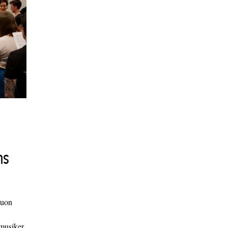
ns
duon
 musiker