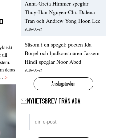
Anna-Greta Himmer speglar
Thuy-Han Nguyen-Chi, Dalena
a
Tran och Andrew Yong Hoon Lee
2026-06-24
Såsom i en spegel: poeten Ida
ykliskt.
Börjel och ljudkonstnären Jassem
 till
Hindi speglar Noor Abed
ystem.
 om deras
2026-06-24
va…
>
Anslagstavlan
NYHETSBREV FRÅN ADA