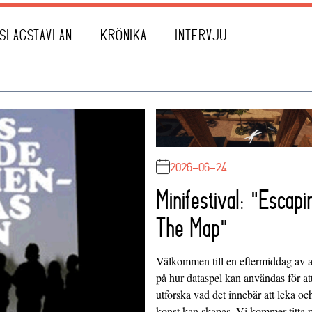
SLAGSTAVLAN
KRÖNIKA
INTERVJU
2026-06-24
Minifestival: "Escapi
The Map"
Välkommen till en eftermiddag av at
på hur dataspel kan användas för at
utforska vad det innebär att leka oc
konst kan skapas. Vi kommer titta 