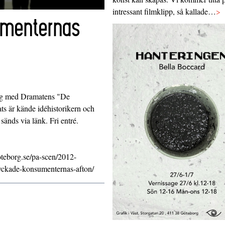
intressant filmklipp, så kallade…
>
umenternas
mang med Dramatens "De
s är kände idéhistorikern och
änds via länk. Fri entré.
teborg.se/pa-scen/2012-
lyckade-konsumenternas-afton/