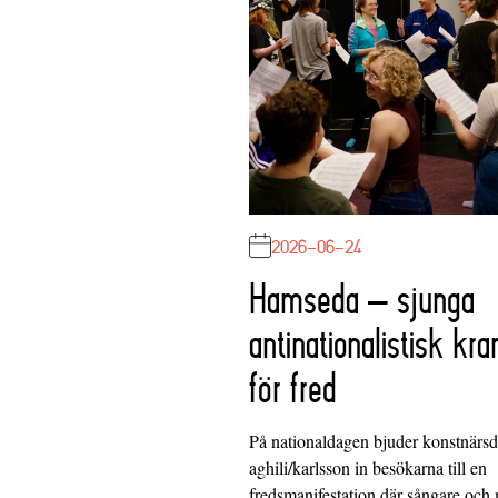
2026-06-24
Hamseda – sjunga
antinationalistisk kra
för fred
På nationaldagen bjuder konstnärs
aghili/karlsson in besökarna till en
fredsmanifestation där sångare och