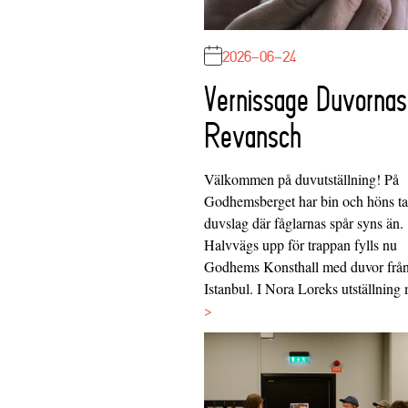
2026-06-24
Vernissage Duvornas
Revansch
Välkommen på duvutställning! På
Godhemsberget har bin och höns tag
duvslag där fåglarnas spår syns än.
Halvvägs upp för trappan fylls nu
Godhems Konsthall med duvor frå
Istanbul. I Nora Loreks utställnin
>