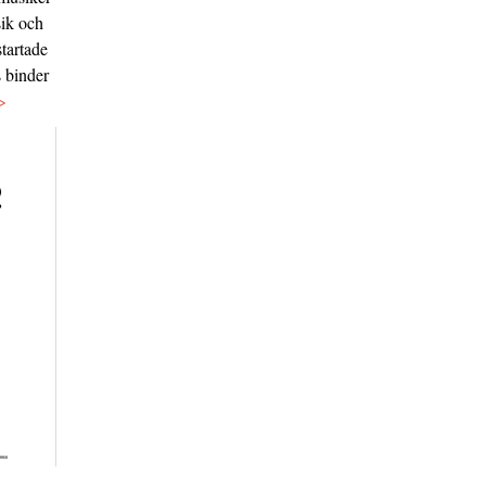
sik och
tartade
s binder
>