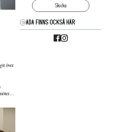
Skicka
ADA FINNS OCKSÅ HÄR
it över
n
g möter…