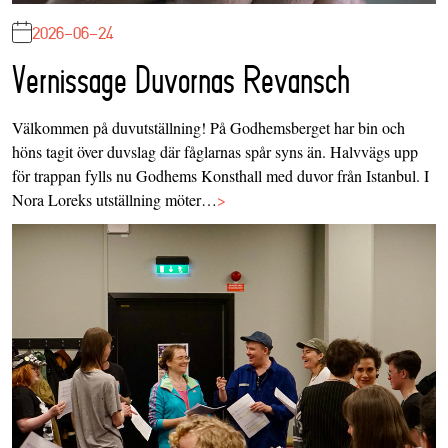
2026-06-24
Vernissage Duvornas Revansch
Välkommen på duvutställning! På Godhemsberget har bin och
höns tagit över duvslag där fåglarnas spår syns än. Halvvägs upp
för trappan fylls nu Godhems Konsthall med duvor från Istanbul. I
Nora Loreks utställning möter…
>