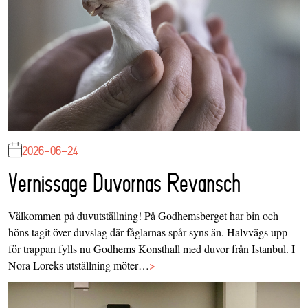
2026-06-24
Vernissage Duvornas Revansch
Välkommen på duvutställning! På Godhemsberget har bin och
höns tagit över duvslag där fåglarnas spår syns än. Halvvägs upp
för trappan fylls nu Godhems Konsthall med duvor från Istanbul. I
Nora Loreks utställning möter…
>