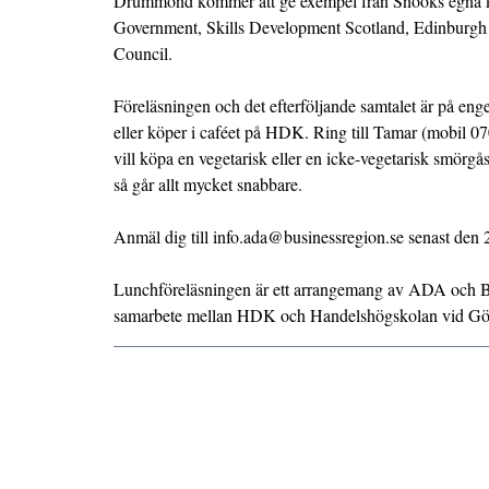
Drummond kommer att ge exempel från Snooks egna k
Government, Skills Development Scotland, Edinburgh
Council.
Föreläsningen och det efterföljande samtalet är på en
eller köper i caféet på HDK. Ring till Tamar (mobil 
vill köpa en vegetarisk eller en icke-vegetarisk smörgå
så går allt mycket snabbare.
Anmäl dig till info.ada@businessregion.se senast den 
Lunchföreläsningen är ett arrangemang av ADA och B
samarbete mellan HDK och Handelshögskolan vid Göte