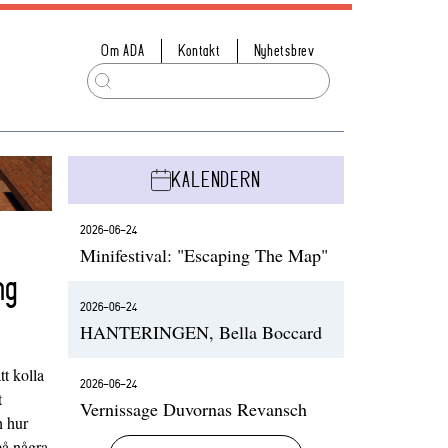
Om ADA
Kontakt
Nyhetsbrev
KALENDERN
2026-06-24
Minifestival: "Escaping The Map"
ng
2026-06-24
HANTERINGEN, Bella Boccard
t kolla
2026-06-24
t
Vernissage Duvornas Revansch
h hur
på några