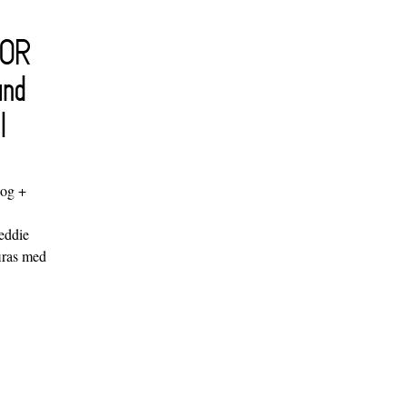
FOR
and
l
log +
"
eddie
iras med