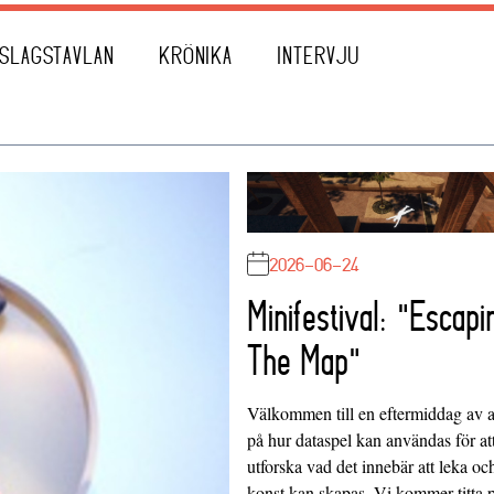
SLAGSTAVLAN
KRÖNIKA
INTERVJU
2026-06-24
Minifestival: "Escapi
The Map"
Välkommen till en eftermiddag av at
på hur dataspel kan användas för at
utforska vad det innebär att leka oc
konst kan skapas. Vi kommer titta 