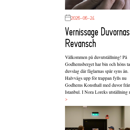
2026-06-24
Vernissage Duvornas
Revansch
Välkommen på duvutställning! På
Godhemsberget har bin och höns tag
duvslag där fåglarnas spår syns än.
Halvvägs upp för trappan fylls nu
Godhems Konsthall med duvor frå
Istanbul. I Nora Loreks utställnin
>