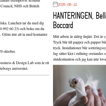
under exempelvis Scottish
2026-06-24
 Council, NHS och British
HANTERINGEN, Bell
Boccard
gelska. Lunchen tar du med dig
070-992 60 23) och boka om du
s. Glöm inte att ta med kontanter
Mitt arbete är aldrig linjärt. Det är c
Tryck blir till papper och papper blir
tryck. Installationer blir sorteringss
29 oktober.
Jag sätter klot i rullning ovetandes
slutdestination och jag kan inte lo
usiness & Design Lab som är ett
borgs universitet.