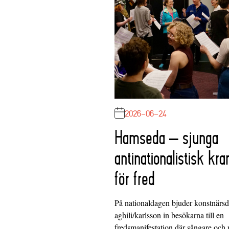
2026-06-24
Hamseda – sjunga
antinationalistisk kra
för fred
På nationaldagen bjuder konstnärs
aghili/karlsson in besökarna till en
fredsmanifestation där sångare och