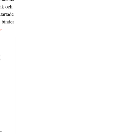
sik och
tartade
s binder
>