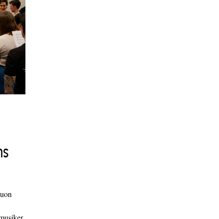
ns
duon
 musiker