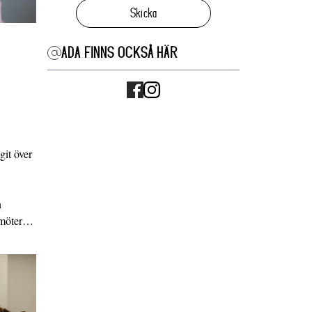
Skicka
ADA FINNS OCKSÅ HÄR
it över
n
g möter…