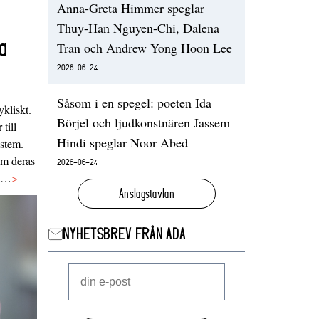
Anna-Greta Himmer speglar
Thuy-Han Nguyen-Chi, Dalena
a
Tran och Andrew Yong Hoon Lee
2026-06-24
Såsom i en spegel: poeten Ida
ykliskt.
Börjel och ljudkonstnären Jassem
 till
Hindi speglar Noor Abed
ystem.
 om deras
2026-06-24
va…
>
Anslagstavlan
NYHETSBREV FRÅN ADA