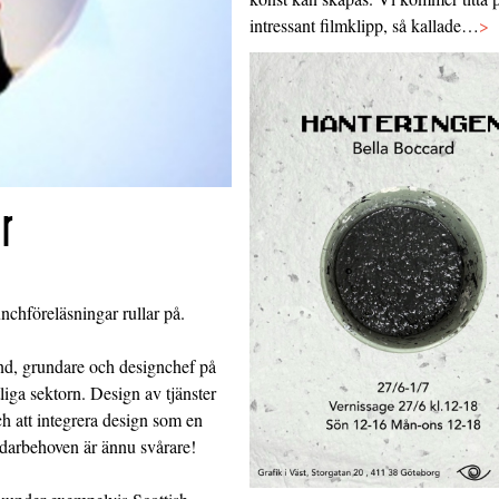
intressant filmklipp, så kallade…
>
r
chföreläsningar rullar på.
d, grundare och designchef på
iga sektorn. Design av tjänster
h att integrera design som en
ändarbehoven är ännu svårare!