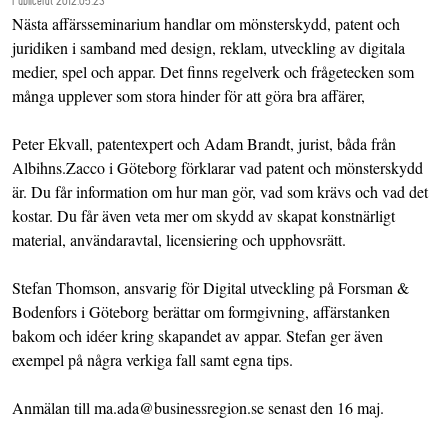
Publicerat 2012.05.23
Nästa affärsseminarium handlar om mönsterskydd, patent och
juridiken i samband med design, reklam, utveckling av digitala
medier, spel och appar. Det finns regelverk och frågetecken som
många upplever som stora hinder för att göra bra affärer,
Peter Ekvall, patentexpert och Adam Brandt, jurist, båda från
Albihns.Zacco i Göteborg förklarar vad patent och mönsterskydd
är. Du får information om hur man gör, vad som krävs och vad det
kostar. Du får även veta mer om skydd av skapat konstnärligt
material, användaravtal, licensiering och upphovsrätt.
Stefan Thomson, ansvarig för Digital utveckling på Forsman &
Bodenfors i Göteborg berättar om formgivning, affärstanken
bakom och idéer kring skapandet av appar. Stefan ger även
exempel på några verkiga fall samt egna tips.
Anmälan till ma.ada@businessregion.se senast den 16 maj.