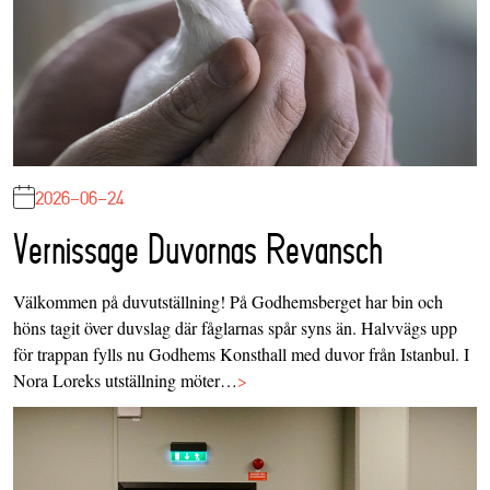
2026-06-24
Vernissage Duvornas Revansch
Välkommen på duvutställning! På Godhemsberget har bin och
höns tagit över duvslag där fåglarnas spår syns än. Halvvägs upp
för trappan fylls nu Godhems Konsthall med duvor från Istanbul. I
Nora Loreks utställning möter…
>