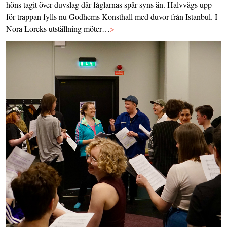
höns tagit över duvslag där fåglarnas spår syns än. Halvvägs upp
för trappan fylls nu Godhems Konsthall med duvor från Istanbul. I
Nora Loreks utställning möter…
>