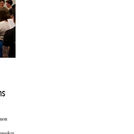
ns
duon
 musiker