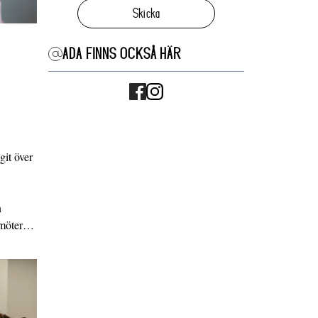
Skicka
ADA FINNS OCKSÅ HÄR
it över
n
g möter…