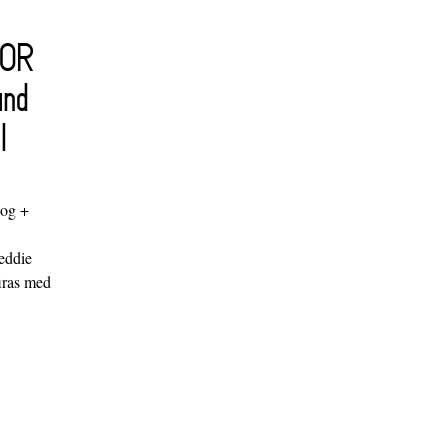
FOR
and
l
log +
"
eddie
iras med