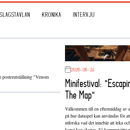
SLAGSTAVLAN
KRÖNIKA
INTERVJU
2026-06-24
m posterutställning "Venom
Minifestival: "Escapi
The Map"
Välkommen till en eftermiddag av at
på hur dataspel kan användas för at
utforska vad det innebär att leka oc
konst kan skapas. Vi kommer titta 