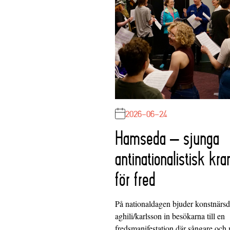
2026-06-24
Hamseda – sjunga
antinationalistisk kra
för fred
På nationaldagen bjuder konstnärs
aghili/karlsson in besökarna till en
fredsmanifestation där sångare och