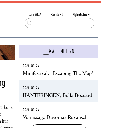
Om ADA
Kontakt
Nyhetsbrev
KALENDERN
2026-06-24
Minifestival: "Escaping The Map"
ng
2026-06-24
HANTERINGEN, Bella Boccard
t kolla
2026-06-24
t
Vernissage Duvornas Revansch
h hur
på några