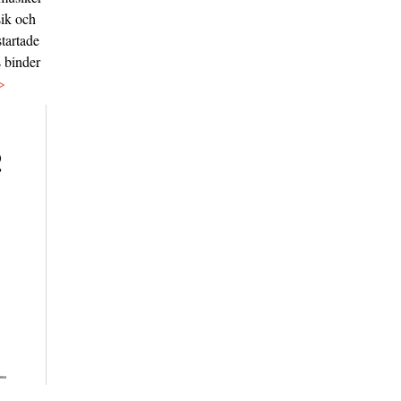
sik och
tartade
s binder
>