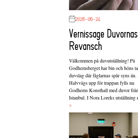
2026-06-24
Vernissage Duvornas
Revansch
Välkommen på duvutställning! På
Godhemsberget har bin och höns tag
duvslag där fåglarnas spår syns än.
Halvvägs upp för trappan fylls nu
Godhems Konsthall med duvor frå
Istanbul. I Nora Loreks utställnin
>