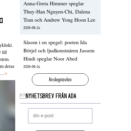
Anna-Greta Himmer speglar
Thuy-Han Nguyen-Chi, Dalena
a
Tran och Andrew Yong Hoon Lee
2026-06-24
Såsom i en spegel: poeten Ida
ykliskt.
Börjel och ljudkonstnären Jassem
 till
Hindi speglar Noor Abed
ystem.
 om deras
2026-06-24
va…
>
Anslagstavlan
NYHETSBREV FRÅN ADA