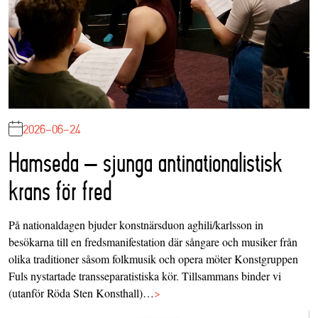
2026-06-24
Hamseda – sjunga antinationalistisk
krans för fred
På nationaldagen bjuder konstnärsduon aghili/karlsson in
besökarna till en fredsmanifestation där sångare och musiker från
olika traditioner såsom folkmusik och opera möter Konstgruppen
Fuls nystartade transseparatistiska kör. Tillsammans binder vi
(utanför Röda Sten Konsthall)…
>