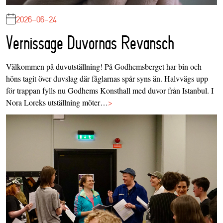
2026-06-24
Vernissage Duvornas Revansch
Välkommen på duvutställning! På Godhemsberget har bin och
höns tagit över duvslag där fåglarnas spår syns än. Halvvägs upp
för trappan fylls nu Godhems Konsthall med duvor från Istanbul. I
Nora Loreks utställning möter…
>