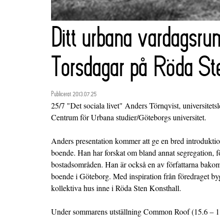
Ditt urbana vardagsru
Torsdagar på Röda St
Publicerat 2013.07.25
25/7 "Det sociala livet" Anders Törnqvist, universitets
Centrum för Urbana studier/Göteborgs universitet.
Anders presentation kommer att ge en bred introduktion
boende. Han har forskat om bland annat segregation, för
bostadsområden. Han är också en av författarna bakom
boende i Göteborg. Med inspiration från föredraget by
kollektiva hus inne i Röda Sten Konsthall.
Under sommarens utställning Common Roof (15.6 – 18