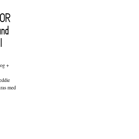
FOR
and
l
log +
"
eddie
iras med