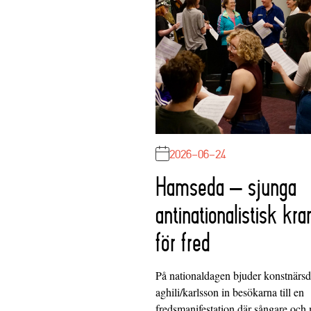
2026-06-24
Hamseda – sjunga
antinationalistisk kra
för fred
På nationaldagen bjuder konstnärs
aghili/karlsson in besökarna till en
fredsmanifestation där sångare och