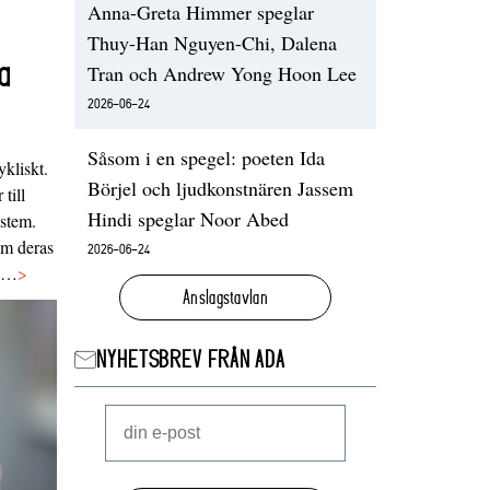
Anna-Greta Himmer speglar
Thuy-Han Nguyen-Chi, Dalena
a
Tran och Andrew Yong Hoon Lee
2026-06-24
Såsom i en spegel: poeten Ida
ykliskt.
Börjel och ljudkonstnären Jassem
 till
Hindi speglar Noor Abed
ystem.
 om deras
2026-06-24
va…
>
Anslagstavlan
NYHETSBREV FRÅN ADA