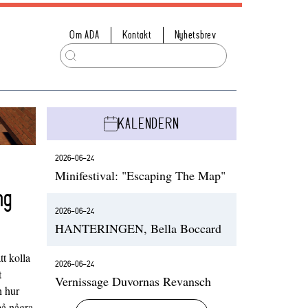
Om ADA
Kontakt
Nyhetsbrev
KALENDERN
2026-06-24
Minifestival: "Escaping The Map"
ng
2026-06-24
HANTERINGEN, Bella Boccard
t kolla
2026-06-24
t
Vernissage Duvornas Revansch
h hur
på några