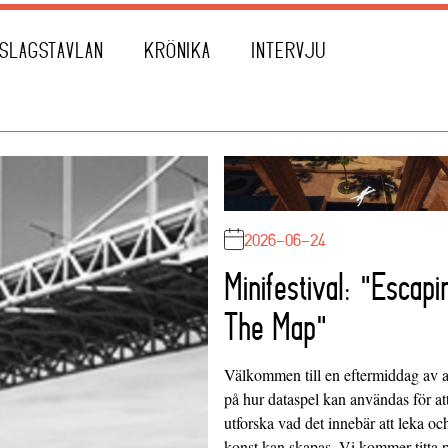
SLAGSTAVLAN
KRÖNIKA
INTERVJU
2026-06-24
Minifestival: "Escapi
The Map"
Välkommen till en eftermiddag av at
på hur dataspel kan användas för at
utforska vad det innebär att leka oc
konst kan skapas. Vi kommer titta 