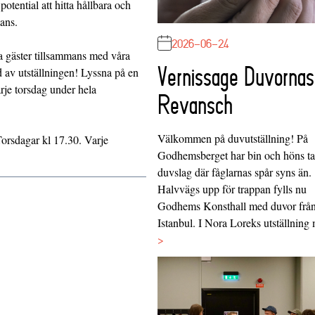
otential att hitta hållbara och
ans.
2026-06-24
 gäster tillsammans med våra
Vernissage Duvornas
 av utställningen! Lyssna på en
rje torsdag under hela
Revansch
Välkommen på duvutställning! På
Torsdagar kl 17.30. Varje
Godhemsberget har bin och höns tag
duvslag där fåglarnas spår syns än.
Halvvägs upp för trappan fylls nu
Godhems Konsthall med duvor frå
Istanbul. I Nora Loreks utställnin
>