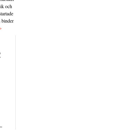
sik och
tartade
s binder
>