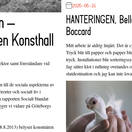
2026-06-24
m –
HANTERINGEN, Bell
Boccard
en Konsthall
Mitt arbete är aldrig linjärt. Det är c
Tryck blir till papper och papper blir
tryck. Installationer blir sorteringss
lektor samt föreståndare vid
Jag sätter klot i rullning ovetandes
slutdestination och jag kan inte lo
 till de sociala aspekterna av
orter och socialt liv i
 rapporten Socialt blandat
gger vi vidare på Göteborgs
.8.2013) belyser konstnären