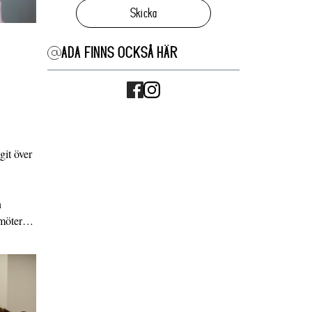
Skicka
ADA FINNS OCKSÅ HÄR
it över
n
g möter…