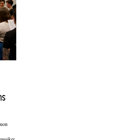
ns
duon
 musiker