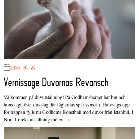
2026-06-24
Vernissage Duvornas Revansch
Välkommen på duvutställning! På Godhemsberget har bin och
höns tagit över duvslag där fåglarnas spår syns än. Halvvägs upp
för trappan fylls nu Godhems Konsthall med duvor från Istanbul. I
Nora Loreks utställning möter…
>