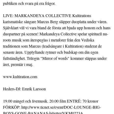
publiken och svara på era frågor.
LIVE: MARKANDEYA COLLECTIVE Kultirations
karismatiske sångare Marcus Berg släpper duoplatta under våren.
Självklart vill vi vara bland de första att bjuda upp honom och hans
duopartner på scenen! Markandeya Collective spelar spirituell nu-
roots musik som återspeglas i metaforer från den Vediska
traditionen som Marcus (leadsångare i Kultiration) studerat de
senaste åren. Upplyftande rytmer och budskap om din egen
fullständighet. Trilogin "Mirror of words" kommer släppas under
året, premiär i maj.
www.kultiration.com
Heders-DJ: Emrik Larsson
19.00 mingel och livemusik. 20.00 film ENTRÉ: 70 kronor
FÖRKÖP: http://www.ticnet.se/event/DOC-LOUNGE-BIG-
BOYS-GONE-BANANAS-biljetter/VKM0223A