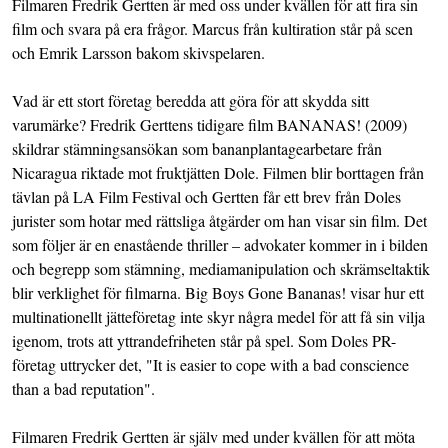
Filmaren Fredrik Gertten är med oss under kvällen för att fira sin
film och svara på era frågor. Marcus från kultiration står på scen
och Emrik Larsson bakom skivspelaren.
Vad är ett stort företag beredda att göra för att skydda sitt
varumärke? Fredrik Gerttens tidigare film BANANAS! (2009)
skildrar stämningsansökan som bananplantagearbetare från
Nicaragua riktade mot fruktjätten Dole. Filmen blir borttagen från
tävlan på LA Film Festival och Gertten får ett brev från Doles
jurister som hotar med rättsliga åtgärder om han visar sin film. Det
som följer är en enastående thriller – advokater kommer in i bilden
och begrepp som stämning, mediamanipulation och skrämseltaktik
blir verklighet för filmarna. Big Boys Gone Bananas! visar hur ett
multinationellt jätteföretag inte skyr några medel för att få sin vilja
igenom, trots att yttrandefriheten står på spel. Som Doles PR-
företag uttrycker det, "It is easier to cope with a bad conscience
than a bad reputation".
Filmaren Fredrik Gertten är själv med under kvällen för att möta