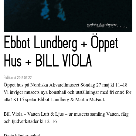
Ebbot Lundberg + Öppet
Hus + BILL VIOLA
Publicerat 2012.05.27
Öppet hus på Nordiska Akvarellmuseet Söndag 27 maj kl 11–18
Vi inviger museets nya konsthall och utställningar med fri entré för
alla! Kl 15 spelar Ebbot Lundberg & Martin McFaul.
Bill Viola – Vatten Luft & Ljus – ur museets samling Vatten, färg
och ljudverkstäder kl 12–16
Detta händer också