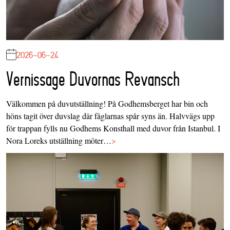
2026-06-24
Vernissage Duvornas Revansch
Välkommen på duvutställning! På Godhemsberget har bin och
höns tagit över duvslag där fåglarnas spår syns än. Halvvägs upp
för trappan fylls nu Godhems Konsthall med duvor från Istanbul. I
Nora Loreks utställning möter…
>