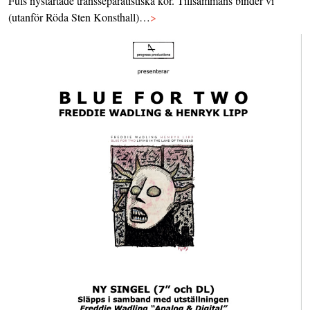
Fuls nystartade transseparatistiska kör. Tillsammans binder vi
(utanför Röda Sten Konsthall)…
>