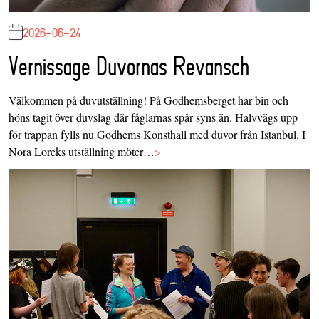
2026-06-24
Vernissage Duvornas Revansch
Välkommen på duvutställning! På Godhemsberget har bin och
höns tagit över duvslag där fåglarnas spår syns än. Halvvägs upp
för trappan fylls nu Godhems Konsthall med duvor från Istanbul. I
Nora Loreks utställning möter…
>