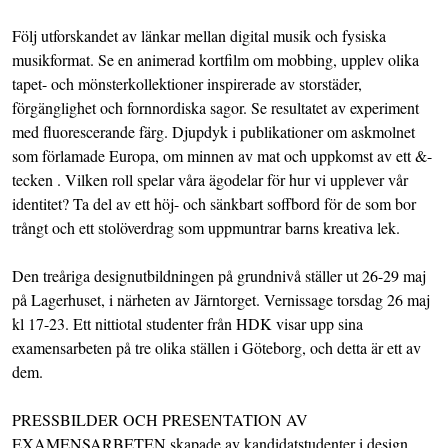
Följ utforskandet av länkar mellan digital musik och fysiska
musikformat. Se en animerad kortfilm om mobbing, upplev olika
tapet- och mönsterkollektioner inspirerade av storstäder,
förgänglighet och fornnordiska sagor. Se resultatet av experiment
med fluorescerande färg. Djupdyk i publikationer om askmolnet
som förlamade Europa, om minnen av mat och uppkomst av ett &-
tecken . Vilken roll spelar våra ägodelar för hur vi upplever vår
identitet? Ta del av ett höj- och sänkbart soffbord för de som bor
trångt och ett stolöverdrag som uppmuntrar barns kreativa lek.
Den treåriga designutbildningen på grundnivå ställer ut 26-29 maj
på Lagerhuset, i närheten av Järntorget. Vernissage torsdag 26 maj
kl 17-23. Ett nittiotal studenter från HDK visar upp sina
examensarbeten på tre olika ställen i Göteborg, och detta är ett av
dem.
PRESSBILDER OCH PRESENTATION AV
EXAMENSARBETEN skapade av kandidatstudenter i design