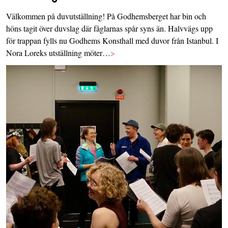
Välkommen på duvutställning! På Godhemsberget har bin och
höns tagit över duvslag där fåglarnas spår syns än. Halvvägs upp
för trappan fylls nu Godhems Konsthall med duvor från Istanbul. I
Nora Loreks utställning möter…
>