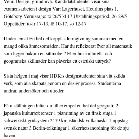
Vem: Design, grundnivå. Kandidatstudenter visar sina
examensarbeten i design Var: Lagerhuset, Heurlins plats 1,
Göteborg Vernissage: to 26/5 kl 17 Utställningsperiod: 26-29/5
Öppettider: to-fr 17-13, lö 10-17, sö 12-17
Under temat En hel del kopplas formgivning samman med en
mängd olika ämnesområden. Har du reflekterat över all matematik
som ligger bakom en sittmöbel? Eller hur kulturella och
geografiska skillnader kan påverka ett estetiskt uttryck?
Sista helgen i maj visar HDK:s designstudenter sina vitt skilda
verk, som alla skapats genom en designprocess. Studenterna
undrar, undersöker och utreder.
På utställningen hittar du till exempel en hel del geografi: 2
japanska kulturreferenser 1 planritning av en finsk stuga 1
schweiziskt gridsystem 2479 km isländsk vulkanaska 1 uppslag
svensk natur 3 Berlin-tolkningar 1 säkerhetsanordning för de sju
haven