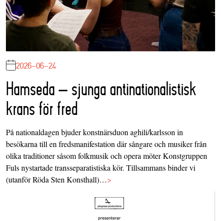
2026-06-24
Hamseda – sjunga antinationalistisk
krans för fred
På nationaldagen bjuder konstnärsduon aghili/karlsson in
besökarna till en fredsmanifestation där sångare och musiker från
olika traditioner såsom folkmusik och opera möter Konstgruppen
Fuls nystartade transseparatistiska kör. Tillsammans binder vi
(utanför Röda Sten Konsthall)…
>