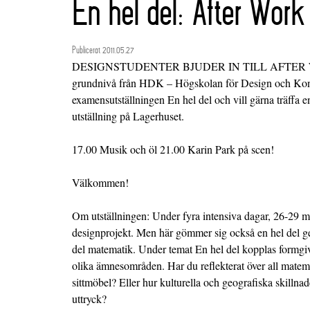
En hel del: After Work
Publicerat 2011.05.27
DESIGNSTUDENTER BJUDER IN TILL AFTER WOR
grundnivå från HDK – Högskolan för Design och Kons
examensutställningen En hel del och vill gärna träffa en 
utställning på Lagerhuset.
17.00 Musik och öl 21.00 Karin Park på scen!
Välkommen!
Om utställningen: Under fyra intensiva dagar, 26-29 m
designprojekt. Men här gömmer sig också en hel del ge
del matematik. Under temat En hel del kopplas form
olika ämnesområden. Har du reflekterat över all mate
sittmöbel? Eller hur kulturella och geografiska skillnad
uttryck?