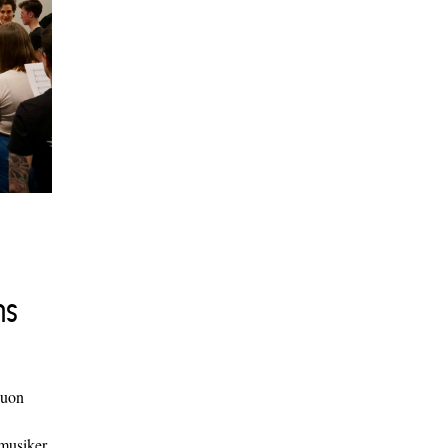
ns
duon
 musiker