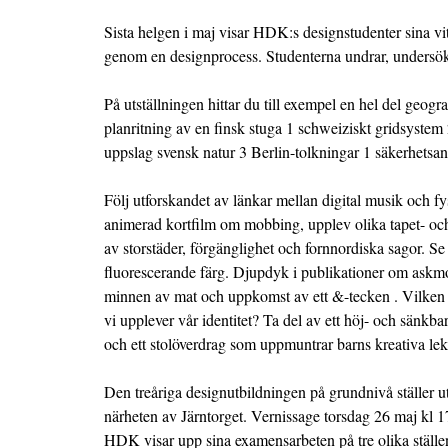
Sista helgen i maj visar HDK:s designstudenter sina vit
genom en designprocess. Studenterna undrar, undersök
På utställningen hittar du till exempel en hel del geogra
planritning av en finsk stuga 1 schweiziskt gridsyste
uppslag svensk natur 3 Berlin-tolkningar 1 säkerhetsa
Följ utforskandet av länkar mellan digital musik och f
animerad kortfilm om mobbing, upplev olika tapet- och
av storstäder, förgänglighet och fornnordiska sagor. Se
fluorescerande färg. Djupdyk i publikationer om ask
minnen av mat och uppkomst av ett &-tecken . Vilken r
vi upplever vår identitet? Ta del av ett höj- och sänkba
och ett stolöverdrag som uppmuntrar barns kreativa lek
Den treåriga designutbildningen på grundnivå ställer u
närheten av Järntorget. Vernissage torsdag 26 maj kl 17-
HDK visar upp sina examensarbeten på tre olika ställen