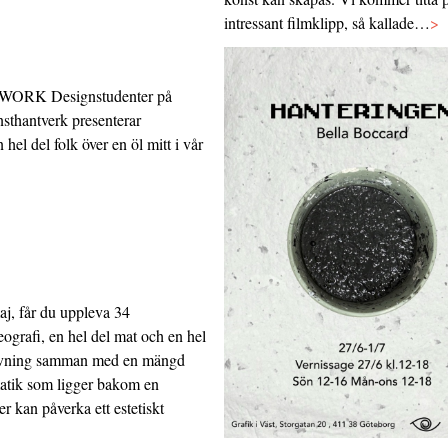
intressant filmklipp, så kallade…
>
K Designstudenter på
thantverk presenterar
hel del folk över en öl mitt i vår
aj, får du uppleva 34
ografi, en hel del mat och en hel
givning samman med en mängd
matik som ligger bakom en
er kan påverka ett estetiskt