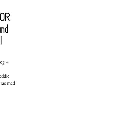
FOR
and
l
log +
"
eddie
iras med