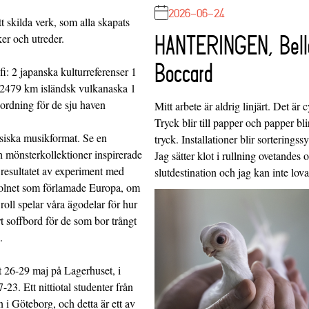
2026-06-24
t skilda verk, som alla skapats
er och utreder.
HANTERINGEN, Bell
Boccard
fi: 2 japanska kulturreferenser 1
m 2479 km isländsk vulkanaska 1
nordning för de sju haven
Mitt arbete är aldrig linjärt. Det är c
Tryck blir till papper och papper blir
ysiska musikformat. Se en
tryck. Installationer blir sorteringss
 mönsterkollektioner inspirerade
Jag sätter klot i rullning ovetandes
 resultatet av experiment med
slutdestination och jag kan inte lo
molnet som förlamade Europa, om
oll spelar våra ägodelar för hur
rt soffbord för de som bor trångt
.
t 26-29 maj på Lagerhuset, i
23. Ett nittiotal studenter från
 i Göteborg, och detta är ett av