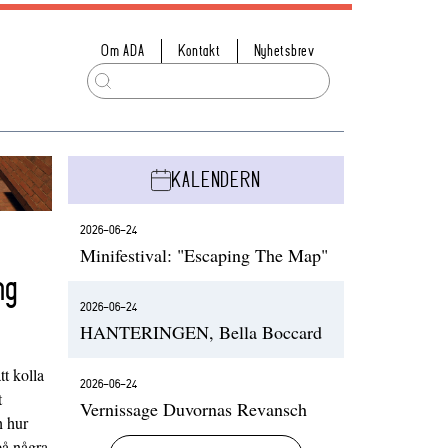
Om ADA
Kontakt
Nyhetsbrev
KALENDERN
2026-06-24
Minifestival: "Escaping The Map"
ng
2026-06-24
HANTERINGEN, Bella Boccard
t kolla
2026-06-24
t
Vernissage Duvornas Revansch
h hur
på några