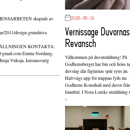
2026-06-24
NSARBETEN skapade av
Vernissage Duvornas
gar/2011/design-grundniva
Revansch
ÄLLNINGEN KONTAKTA:
rth@gmail.com Emma Nordung,
Välkommen på duvutställning! På
raja Vukoja, kursansvarig
Godhemsberget har bin och höns tag
duvslag där fåglarnas spår syns än.
Halvvägs upp för trappan fylls nu
Godhems Konsthall med duvor frå
Istanbul. I Nora Loreks utställnin
>