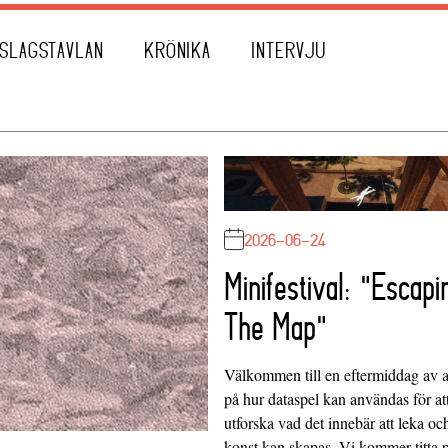
SLAGSTAVLAN
KRÖNIKA
INTERVJU
2026-06-24
Minifestival: "Escapi
The Map"
Välkommen till en eftermiddag av at
på hur dataspel kan användas för at
utforska vad det innebär att leka oc
konst kan skapas. Vi kommer titta 