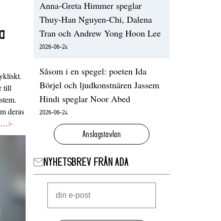
Anna-Greta Himmer speglar
Thuy-Han Nguyen-Chi, Dalena
a
Tran och Andrew Yong Hoon Lee
2026-06-24
Såsom i en spegel: poeten Ida
ykliskt.
Börjel och ljudkonstnären Jassem
 till
Hindi speglar Noor Abed
ystem.
 om deras
2026-06-24
va…
>
Anslagstavlan
NYHETSBREV FRÅN ADA