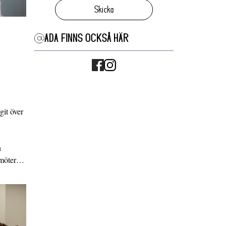
Skicka
ADA FINNS OCKSÅ HÄR
it över
n
g möter…