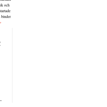
sik och
tartade
s binder
>