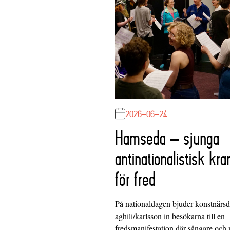
2026-06-24
Hamseda – sjunga
antinationalistisk kra
för fred
På nationaldagen bjuder konstnärs
aghili/karlsson in besökarna till en
fredsmanifestation där sångare och