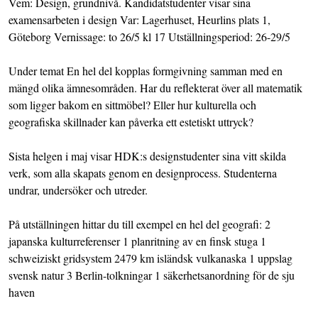
Vem: Design, grundnivå. Kandidatstudenter visar sina
examensarbeten i design Var: Lagerhuset, Heurlins plats 1,
Göteborg Vernissage: to 26/5 kl 17 Utställningsperiod: 26-29/5
Under temat En hel del kopplas formgivning samman med en
mängd olika ämnesområden. Har du reflekterat över all matematik
som ligger bakom en sittmöbel? Eller hur kulturella och
geografiska skillnader kan påverka ett estetiskt uttryck?
Sista helgen i maj visar HDK:s designstudenter sina vitt skilda
verk, som alla skapats genom en designprocess. Studenterna
undrar, undersöker och utreder.
På utställningen hittar du till exempel en hel del geografi: 2
japanska kulturreferenser 1 planritning av en finsk stuga 1
schweiziskt gridsystem 2479 km isländsk vulkanaska 1 uppslag
svensk natur 3 Berlin-tolkningar 1 säkerhetsanordning för de sju
haven