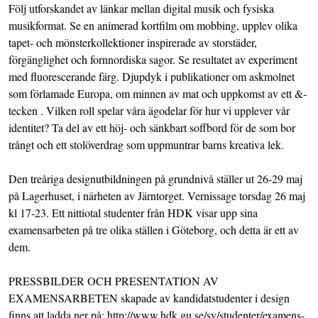
Följ utforskandet av länkar mellan digital musik och fysiska
musikformat. Se en animerad kortfilm om mobbing, upplev olika
tapet- och mönsterkollektioner inspirerade av storstäder,
förgänglighet och fornnordiska sagor. Se resultatet av experiment
med fluorescerande färg. Djupdyk i publikationer om askmolnet
som förlamade Europa, om minnen av mat och uppkomst av ett &-
tecken . Vilken roll spelar våra ägodelar för hur vi upplever vår
identitet? Ta del av ett höj- och sänkbart soffbord för de som bor
trångt och ett stolöverdrag som uppmuntrar barns kreativa lek.
Den treåriga designutbildningen på grundnivå ställer ut 26-29 maj
på Lagerhuset, i närheten av Järntorget. Vernissage torsdag 26 maj
kl 17-23. Ett nittiotal studenter från HDK visar upp sina
examensarbeten på tre olika ställen i Göteborg, och detta är ett av
dem.
PRESSBILDER OCH PRESENTATION AV
EXAMENSARBETEN skapade av kandidatstudenter i design
finns att ladda ner på: http://www.hdk.gu.se/sv/studenter/examens-