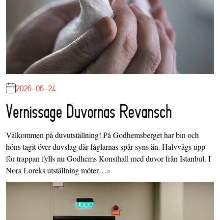
2026-06-24
Vernissage Duvornas Revansch
Välkommen på duvutställning! På Godhemsberget har bin och
höns tagit över duvslag där fåglarnas spår syns än. Halvvägs upp
för trappan fylls nu Godhems Konsthall med duvor från Istanbul. I
Nora Loreks utställning möter…
>