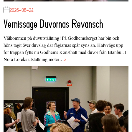
2026-06-24
Vernissage Duvornas Revansch
Välkommen på duvutställning! På Godhemsberget har bin och
höns tagit över duvslag där fåglarnas spår syns än. Halvvägs upp
för trappan fylls nu Godhems Konsthall med duvor från Istanbul. I
Nora Loreks utställning möter…
>