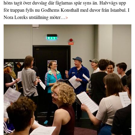
höns tagit över duvslag där fåglarnas spår syns än. Halvvägs upp
för trappan fylls nu Godhems Konsthall med duvor från Istanbul. I
Nora Loreks utställning möter…
>