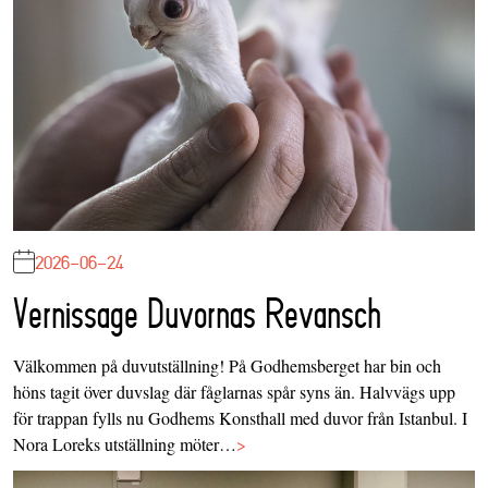
2026-06-24
Vernissage Duvornas Revansch
Välkommen på duvutställning! På Godhemsberget har bin och
höns tagit över duvslag där fåglarnas spår syns än. Halvvägs upp
för trappan fylls nu Godhems Konsthall med duvor från Istanbul. I
Nora Loreks utställning möter…
>