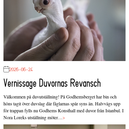
2026-06-24
Vernissage Duvornas Revansch
Välkommen på duvutställning! På Godhemsberget har bin och
höns tagit över duvslag där fåglarnas spår syns än. Halvvägs upp
för trappan fylls nu Godhems Konsthall med duvor från Istanbul. I
Nora Loreks utställning möter…
>