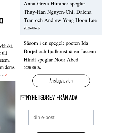
Anna-Greta Himmer speglar
Thuy-Han Nguyen-Chi, Dalena
a
Tran och Andrew Yong Hoon Lee
2026-06-24
Såsom i en spegel: poeten Ida
ykliskt.
Börjel och ljudkonstnären Jassem
 till
Hindi speglar Noor Abed
ystem.
 om deras
2026-06-24
va…
>
Anslagstavlan
NYHETSBREV FRÅN ADA