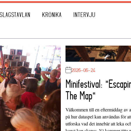
SLAGSTAVLAN
KRÖNIKA
INTERVJU
2026-06-24
Minifestival: "Escapi
The Map"
Välkommen till en eftermiddag av at
på hur dataspel kan användas för at
utforska vad det innebär att leka oc
konst kan skapas. Vi kommer titta 