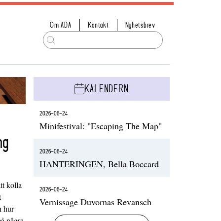
Om ADA
Kontakt
Nyhetsbrev
KALENDERN
2026-06-24
Minifestival: "Escaping The Map"
ng
2026-06-24
HANTERINGEN, Bella Boccard
t kolla
2026-06-24
t
Vernissage Duvornas Revansch
h hur
på några