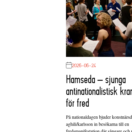
2026-06-24
Hamseda – sjunga
antinationalistisk kra
för fred
På nationaldagen bjuder konstnärs
aghili/karlsson in besökarna till en
fredsmanifestation där sångare och