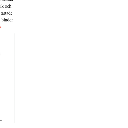
sik och
tartade
s binder
>