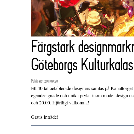
Färgstark designmark
Göteborgs Kulturkalas
Publicerat 2011.08.20
Ett 40-tal oetablerade designers samlas på Kanaltorget o
egendesignade och unika prylar inom mode, design oc
och 20.00. Hjärtligt välkomna!
Gratis Inträde!