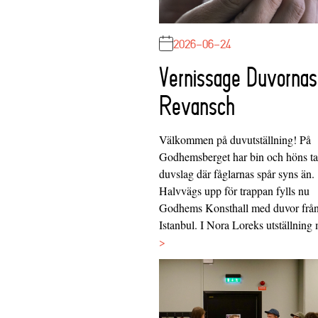
2026-06-24
Vernissage Duvornas
Revansch
Välkommen på duvutställning! På
Godhemsberget har bin och höns tag
duvslag där fåglarnas spår syns än.
Halvvägs upp för trappan fylls nu
Godhems Konsthall med duvor frå
Istanbul. I Nora Loreks utställnin
>