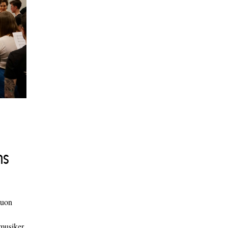
ns
duon
 musiker