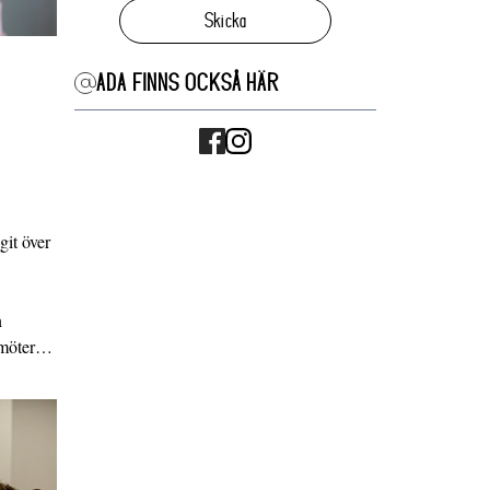
Skicka
ADA FINNS OCKSÅ HÄR
it över
n
g möter…