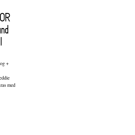
FOR
and
l
log +
"
eddie
iras med