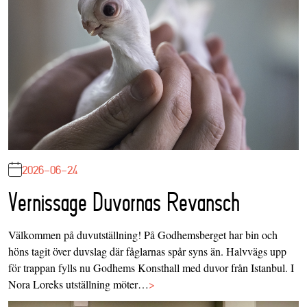
2026-06-24
Vernissage Duvornas Revansch
Välkommen på duvutställning! På Godhemsberget har bin och
höns tagit över duvslag där fåglarnas spår syns än. Halvvägs upp
för trappan fylls nu Godhems Konsthall med duvor från Istanbul. I
Nora Loreks utställning möter…
>