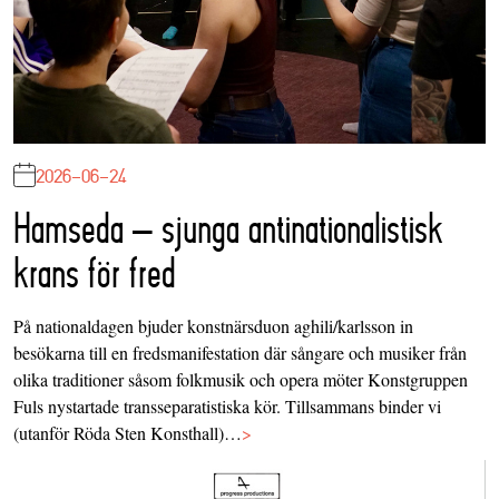
2026-06-24
Hamseda – sjunga antinationalistisk
krans för fred
På nationaldagen bjuder konstnärsduon aghili/karlsson in
besökarna till en fredsmanifestation där sångare och musiker från
olika traditioner såsom folkmusik och opera möter Konstgruppen
Fuls nystartade transseparatistiska kör. Tillsammans binder vi
(utanför Röda Sten Konsthall)…
>