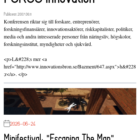
Publicerat 2007.06.11
Konferensen riktar sig till forskare, entreprenörer,
forskningsfinansiärer, innovationsaktörer, riskkapitalister, politiker,
media och andra intresserade personer från näringsliv, högskolor,
forskningsinstitut, myndigheter och sjukvård.
<p>L&#228;s mer <a
href="http://www.innovationsbron.se/Bazment/647.aspx">h&#228
;r</a>. </p>
2026-06-24
Minifestival: "Escaping The Map"