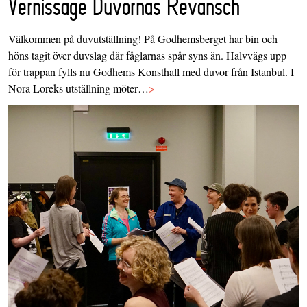
Vernissage Duvornas Revansch
Välkommen på duvutställning! På Godhemsberget har bin och
höns tagit över duvslag där fåglarnas spår syns än. Halvvägs upp
för trappan fylls nu Godhems Konsthall med duvor från Istanbul. I
Nora Loreks utställning möter…
>