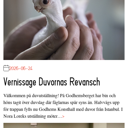
2026-06-24
Vernissage Duvornas Revansch
Välkommen på duvutställning! På Godhemsberget har bin och
höns tagit över duvslag där fåglarnas spår syns än. Halvvägs upp
för trappan fylls nu Godhems Konsthall med duvor från Istanbul. I
Nora Loreks utställning möter…
>