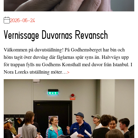
2026-06-24
Vernissage Duvornas Revansch
Välkommen på duvutställning! På Godhemsberget har bin och
höns tagit över duvslag där fåglarnas spår syns än. Halvvägs upp
för trappan fylls nu Godhems Konsthall med duvor från Istanbul. I
Nora Loreks utställning möter…
>