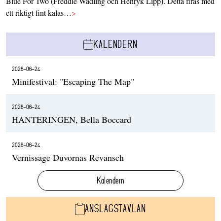
Blue For Two (Freddie Wadling och Henryk Lipp). Detta firas med
ett riktigt fint kalas…
>
KALENDERN
2026-06-24
Minifestival: "Escaping The Map"
2026-06-24
HANTERINGEN, Bella Boccard
2026-06-24
Vernissage Duvornas Revansch
Kalendern
ANSLAGSTAVLAN