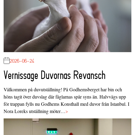
2026-06-24
Vernissage Duvornas Revansch
Välkommen på duvutställning! På Godhemsberget har bin och
höns tagit över duvslag där fåglarnas spår syns än. Halvvägs upp
för trappan fylls nu Godhems Konsthall med duvor från Istanbul. I
Nora Loreks utställning möter…
>