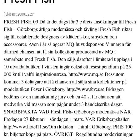
Publicerat 2009.02.27
FRESH FISH 09 Då är det dags för 3:e årets ansökningar till Fresh
Fish – Göteborgs årliga modemässa och tävling! Fresh Fish riktar
sig till oetablerade designers av kläder, skor, smycken och
accessoarer. Även i år så agerar MQ huvudsponsor. Vinnaren får
därmed chansen att få sin kollektion producerad av MQ i
samarbete med Fresh Fish. Den säljs därefter i limiterad upplaga i
10 utvalda butiker. I vinsten ingår också ett resestipendium på 25
000 kr till valfri inspirationsresa. http://www.mq.se Dessutom
kommer 3 deltagare att få chansen att sälja sina kollektioner på
modebutiken Fever i Göteborg. http://www.fever.se Bidragen
bedöms av en namnkunnig jury och ca 40 st får chansen att
medverka vid mässan som pågår under 3 händelserika dagar.
SNABBFAKTA VAD Fresh Fish- Göteborgs modemässa NÄR
Fredagen 27 februari – söndagen 1 mars. VAR Eriksbergshallen
http://www.hotel11.se/Om+lokalen__.html i Göteborg. PRIS 100
kr, biljetter köps på plats. ÖVRIGT -Regelbundna modevisningar