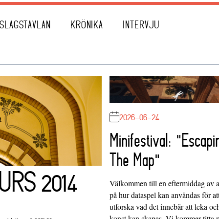
SLAGSTAVLAN
KRÖNIKA
INTERVJU
2026-06-24
Minifestival: "Escapi
The Map"
URS 2014
Välkommen till en eftermiddag av at
på hur dataspel kan användas för at
utforska vad det innebär att leka oc
konst kan skapas. Vi kommer titta 