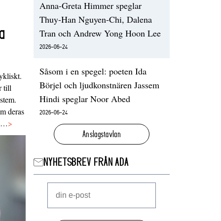
Anna-Greta Himmer speglar
Thuy-Han Nguyen-Chi, Dalena
a
Tran och Andrew Yong Hoon Lee
2026-06-24
Såsom i en spegel: poeten Ida
ykliskt.
Börjel och ljudkonstnären Jassem
 till
Hindi speglar Noor Abed
ystem.
 om deras
2026-06-24
va…
>
Anslagstavlan
NYHETSBREV FRÅN ADA