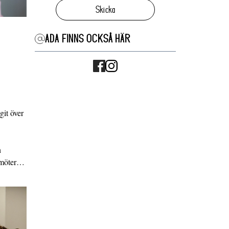
Skicka
ADA FINNS OCKSÅ HÄR
it över
n
g möter…