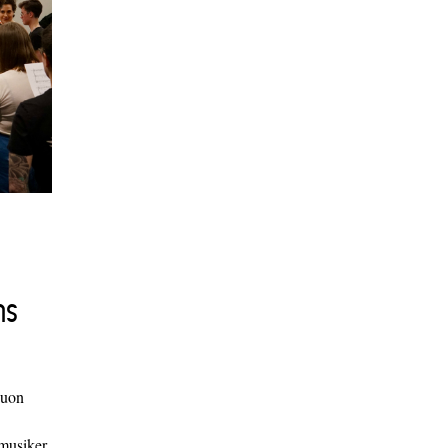
ns
duon
 musiker