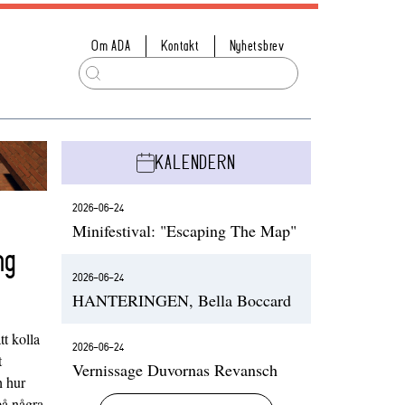
Om ADA
Kontakt
Nyhetsbrev
KALENDERN
2026-06-24
Minifestival: "Escaping The Map"
ng
2026-06-24
HANTERINGEN, Bella Boccard
t kolla
2026-06-24
t
Vernissage Duvornas Revansch
h hur
på några