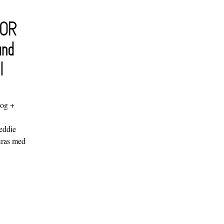
FOR
and
l
log +
"
eddie
iras med