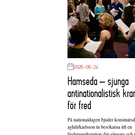
2026-06-24
Hamseda – sjunga
antinationalistisk kra
för fred
På nationaldagen bjuder konstnärs
aghili/karlsson in besökarna till en
fredsmanifestation där sångare och