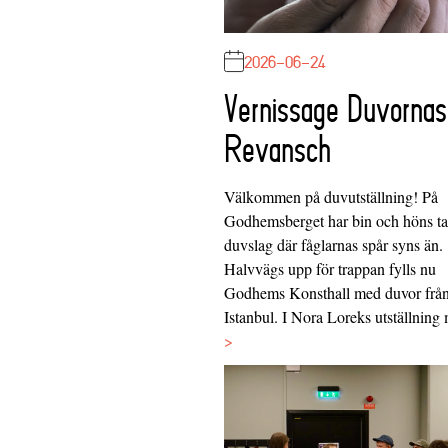
2026-06-24
Vernissage Duvornas
Revansch
Välkommen på duvutställning! På
Godhemsberget har bin och höns tag
duvslag där fåglarnas spår syns än.
Halvvägs upp för trappan fylls nu
Godhems Konsthall med duvor frå
Istanbul. I Nora Loreks utställnin
>