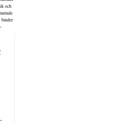
sik och
tartade
s binder
>