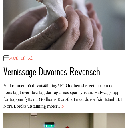
2026-06-24
Vernissage Duvornas Revansch
Välkommen på duvutställning! På Godhemsberget har bin och
höns tagit över duvslag där fåglarnas spår syns än. Halvvägs upp
för trappan fylls nu Godhems Konsthall med duvor från Istanbul. I
Nora Loreks utställning möter…
>