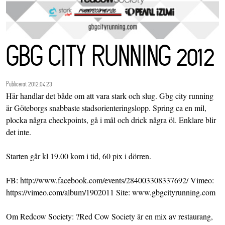
GBG CITY RUNNING 2012
Publicerat 2012.04.23
Här handlar det både om att vara stark och slug. Gbg city running
är Göteborgs snabbaste stadsorienteringslopp. Spring ca en mil,
plocka några checkpoints, gå i mål och drick några öl. Enklare blir
det inte.
Starten går kl 19.00 kom i tid, 60 pix i dörren.
FB: http://www.facebook.com/events/284003308337692/ Vimeo:
https://vimeo.com/album/1902011 Site: www.gbgcityrunning.com
Om Redcow Society: ?Red Cow Society är en mix av restaurang,