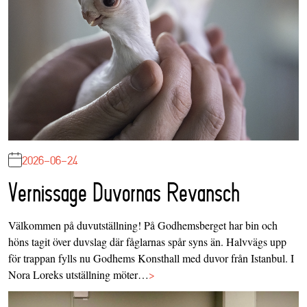
2026-06-24
Vernissage Duvornas Revansch
Välkommen på duvutställning! På Godhemsberget har bin och
höns tagit över duvslag där fåglarnas spår syns än. Halvvägs upp
för trappan fylls nu Godhems Konsthall med duvor från Istanbul. I
Nora Loreks utställning möter…
>