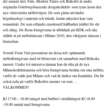
det senaste året. Fulo, Modern Times och Brikolör är andra
originella Göteborgsbaserade designkollektiv som ryms inom den
nya västsvenska möbelvågen. De som gärna använder
högteknologi i material och teknik, fastän uttrycket kan vara
romantiskt. De som erbjuder emotionell hållbarhet istället för slit
och släng. De flesta formgivarna är utbildade på HDK och alla
ställde ut på möbelmässan i Milano 2010, den viktigaste mässan i
branschen.
Svensk Form Väst presenterar nu dessa tolv spännande
möbelformgivare med ett blixtevent i ett samarbete med Röhsska
museet. Under två intensiva timmar kan du titta på de nya
Milanokollektionerna och höra formgivarna berätta om sina möbler,
varför de valde just Milano och vad de tänker om framtiden. Du får
också reda på varför Brikolörs monter var tom …
VÄLKOMMEN!
Kl 17.00 – 18.00 mingel med bubbel i utställningen Kl 18.00
-19.00 samtal med formgivarna