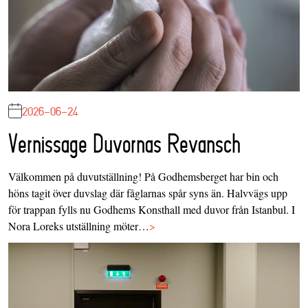
2026-06-24
Vernissage Duvornas Revansch
Välkommen på duvutställning! På Godhemsberget har bin och
höns tagit över duvslag där fåglarnas spår syns än. Halvvägs upp
för trappan fylls nu Godhems Konsthall med duvor från Istanbul. I
Nora Loreks utställning möter…
>