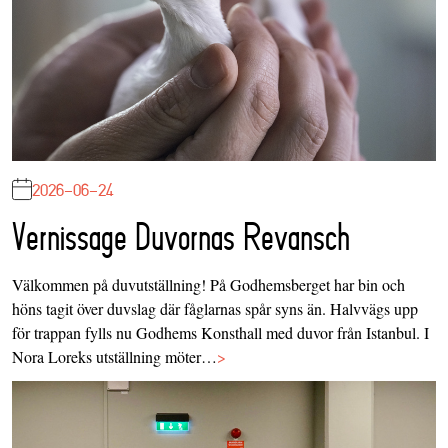
2026-06-24
Vernissage Duvornas Revansch
Välkommen på duvutställning! På Godhemsberget har bin och
höns tagit över duvslag där fåglarnas spår syns än. Halvvägs upp
för trappan fylls nu Godhems Konsthall med duvor från Istanbul. I
Nora Loreks utställning möter…
>