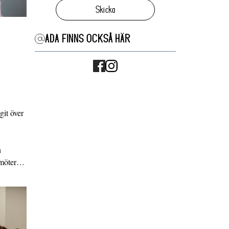
Skicka
ADA FINNS OCKSÅ HÄR
it över
n
g möter…