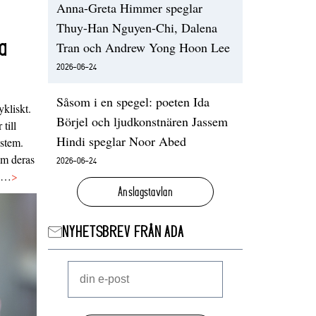
Anna-Greta Himmer speglar
Thuy-Han Nguyen-Chi, Dalena
a
Tran och Andrew Yong Hoon Lee
2026-06-24
Såsom i en spegel: poeten Ida
ykliskt.
Börjel och ljudkonstnären Jassem
 till
Hindi speglar Noor Abed
ystem.
 om deras
2026-06-24
va…
>
Anslagstavlan
NYHETSBREV FRÅN ADA