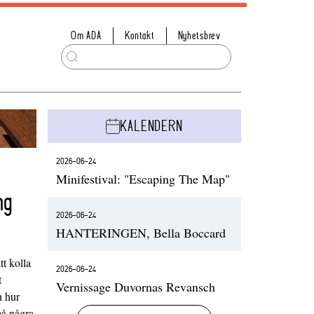
Om ADA
Kontakt
Nyhetsbrev
KALENDERN
2026-06-24
Minifestival: "Escaping The Map"
ng
2026-06-24
HANTERINGEN, Bella Boccard
t kolla
2026-06-24
t
Vernissage Duvornas Revansch
h hur
på några