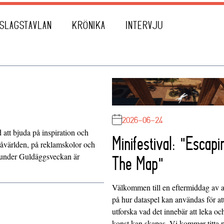
SLAGSTAVLAN
KRÖNIKA
INTERVJU
2026-06-24
att bjuda på inspiration och
Minifestival: "Escapi
råvärlden, på reklamskolor och
r under Guldäggsveckan är
The Map"
Välkommen till en eftermiddag av at
på hur dataspel kan användas för at
utforska vad det innebär att leka oc
konst kan skapas. Vi kommer titta 