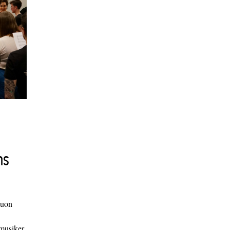
ns
duon
 musiker