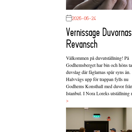
2026-06-24
Vernissage Duvornas
Revansch
Välkommen på duvutställning! På
Godhemsberget har bin och höns tag
duvslag där fåglarnas spår syns än.
Halvvägs upp för trappan fylls nu
Godhems Konsthall med duvor frå
Istanbul. I Nora Loreks utställnin
>