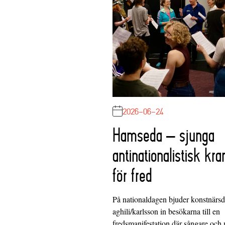
2026-06-24
Hamseda – sjunga
antinationalistisk kra
för fred
På nationaldagen bjuder konstnärs
aghili/karlsson in besökarna till en
fredsmanifestation där sångare och