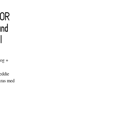
FOR
and
l
log +
"
eddie
iras med