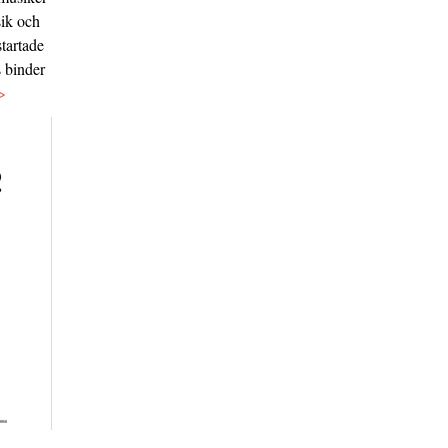
sik och
tartade
s binder
>