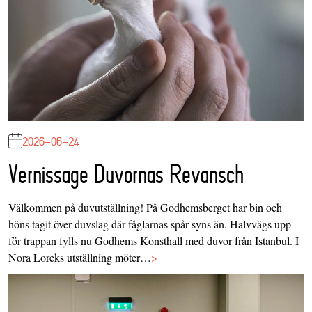
2026-06-24
Vernissage Duvornas Revansch
Välkommen på duvutställning! På Godhemsberget har bin och
höns tagit över duvslag där fåglarnas spår syns än. Halvvägs upp
för trappan fylls nu Godhems Konsthall med duvor från Istanbul. I
Nora Loreks utställning möter…
>