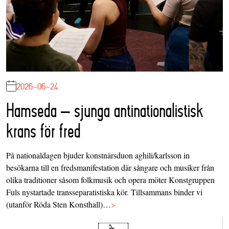
2026-06-24
Hamseda – sjunga antinationalistisk
krans för fred
På nationaldagen bjuder konstnärsduon aghili/karlsson in
besökarna till en fredsmanifestation där sångare och musiker från
olika traditioner såsom folkmusik och opera möter Konstgruppen
Fuls nystartade transseparatistiska kör. Tillsammans binder vi
(utanför Röda Sten Konsthall)…
>